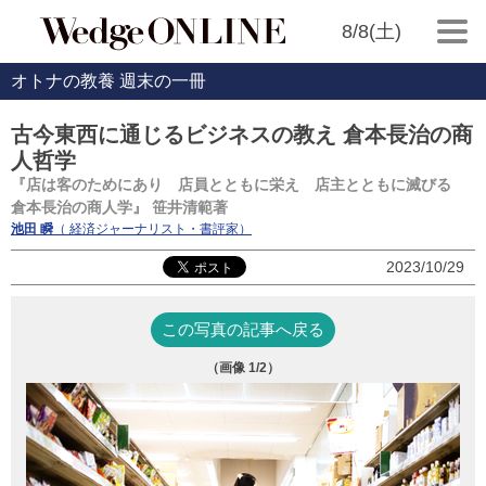
8/8(土)
オトナの教養 週末の一冊
古今東西に通じるビジネスの教え 倉本長治の商
人哲学
『店は客のためにあり 店員とともに栄え 店主とともに滅びる
倉本長治の商人学』 笹井清範著
池田 瞬
（ 経済ジャーナリスト・書評家）
2023/10/29
この写真の記事へ戻る
（画像
1
/2）
『
の