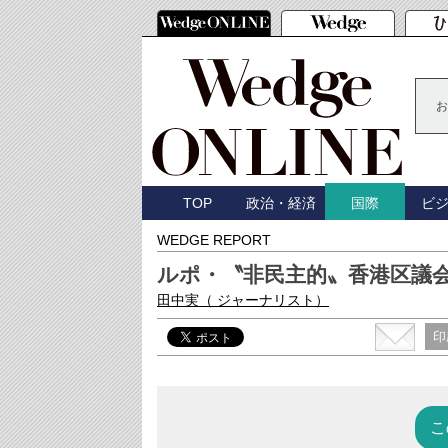
お
TOP
政治・経済
ビ
国際
WEDGE REPORT
ルポ・〝非民主的〟香港区議
田中実
（ ジャーナリスト）
印
こ