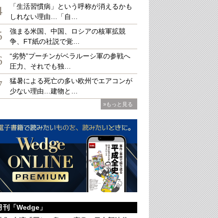
「生活習慣病」という呼称が消えるかも
4
しれない理由…「自…
強まる米国、中国、ロシアの核軍拡競
候補者のポスターが貼られている
5
争、FT紙の社説で覚…
“劣勢”プーチンがベラルーシ軍の参戦へ
6
圧力、それでも独…
猛暑による死亡の多い欧州でエアコンが
7
少ない理由…建物と…
»もっと見る
月刊「Wedge」