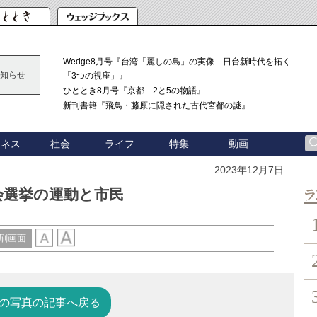
Wedge8月号『台湾「麗しの島」の実像 日台新時代を拓く
知らせ
「3つの視座」』
ひととき8月号『京都 2と5の物語』
新刊書籍『飛鳥・藤原に隠された古代宮都の謎』
ジネス
社会
ライフ
特集
動画
2023年12月7日
会選挙の運動と市民
ン
刷画面
の写真の記事へ戻る