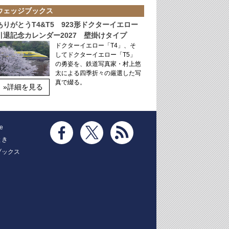
ウェッジブックス
ありがとうT4&T5 923形ドクターイエロー
引退記念カレンダー2027 壁掛けタイプ
ドクターイエロー「T4」、そ
してドクターイエロー「T5」
の勇姿を、鉄道写真家・村上悠
太による四季折々の厳選した写
真で綴る。
»詳細を見る
e
とき
ブックス