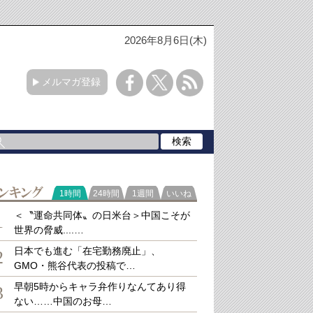
2026年8月6日(木)
メルマガ登録
ラ
1時間
24時間
1週間
いいね
キング
＜〝運命共同体〟の日米台＞中国こそが
1
世界の脅威....…
日本でも進む「在宅勤務廃止」、
2
GMO・熊谷代表の投稿で…
早朝5時からキャラ弁作りなんてあり得
3
ない……中国のお母…