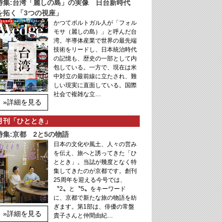
特集:台湾「麗しの島」の実像 日台新時代
を拓く「3つの視座」
かつてポルトガル人が「フォル
モサ（麗しの島）」と呼んだ台
湾。半導体産業で世界の最先端
技術をリードし、日本統治時代
の記憶も、歴史の一部として内
包している。一方で、現在は米
中対立の最前線に立たされ、難
しい現実に直面している。国際
社会で複雑な立…
»詳細を見る
月刊「ひととき」
特集:京都 2と5の物語
日本の文化や風土、人々の営み
を伝え、旅へと誘ってきた「ひ
ととき」。当誌が幾度となく特
集してきたのが京都です。創刊
25周年を迎える今号では、
〝2〟と〝5〟をキーワード
に、京都で新たな旅の物語を紡
ぎます。第1部は、俳優の常盤
»詳細を見る
貴子さんと仲間由紀…