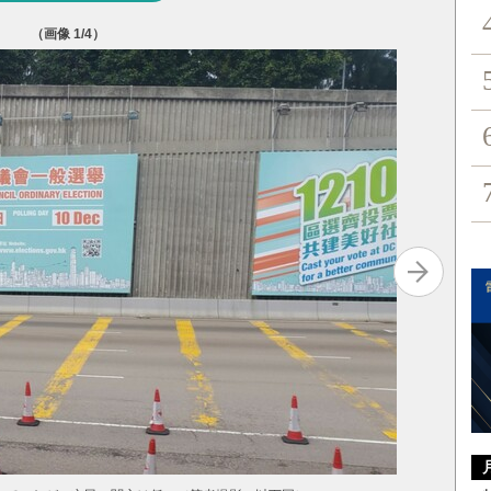
（画像
1
/4）
店舗にも