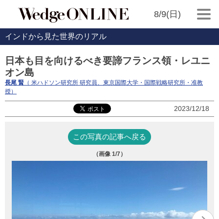
8/9(日)
インドから見た世界のリアル
日本も目を向けるべき要諦フランス領・レユニ
オン島
長尾 賢
（ 米ハドソン研究所 研究員、東京国際大学・国際戦略研究所・准教
授）
2023/12/18
この写真の記事へ戻る
（画像
1
/7）
レ