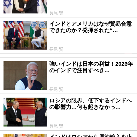
長尾 賢
インドとアメリカはなぜ貿易合意
2026/02/13
できたのか？発揮された“…
長尾 賢
PR
強いインドは日本の利益！2026年
2026/01/09
のインドで注目すべき…
長尾 賢
ロシアの限界、低下するインドへ
2025/12/10
の影響力…何も起きなかっ…
長尾 賢