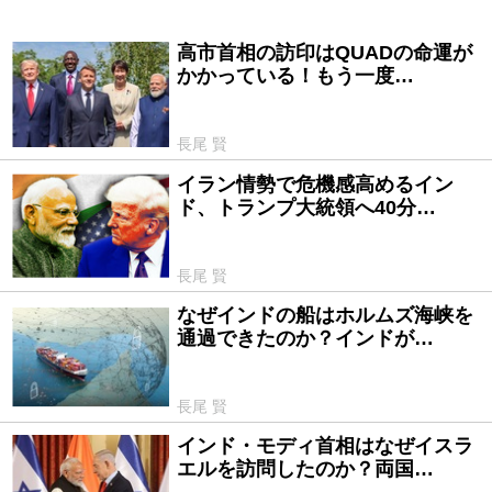
高市首相の訪印はQUADの命運が
2026/06/30
かかっている！もう一度…
長尾 賢
イラン情勢で危機感高めるイン
2026/04/24
ド、トランプ大統領へ40分…
長尾 賢
なぜインドの船はホルムズ海峡を
2026/03/17
通過できたのか？インドが…
長尾 賢
インド・モディ首相はなぜイスラ
2026/03/03
エルを訪問したのか？両国…