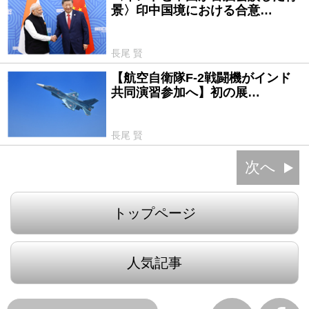
景〉印中国境における合意…
長尾 賢
【航空自衛隊F-2戦闘機がインド
2024/08/28
共同演習参加へ】初の展…
長尾 賢
次へ
トップページ
人気記事