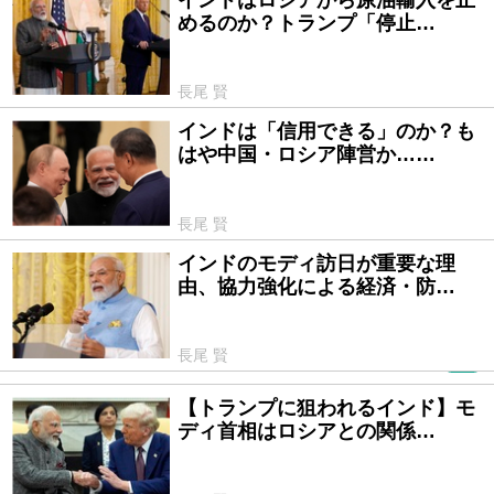
インドはロシアから原油輸入を止
2025/11/07
めるのか？トランプ「停止…
長尾 賢
インドは「信用できる」のか？も
2025/09/18
はや中国・ロシア陣営か……
長尾 賢
インドのモディ訪日が重要な理
2025/08/28
由、協力強化による経済・防…
長尾 賢
PR
【トランプに狙われるインド】モ
2025/08/04
ディ首相はロシアとの関係…