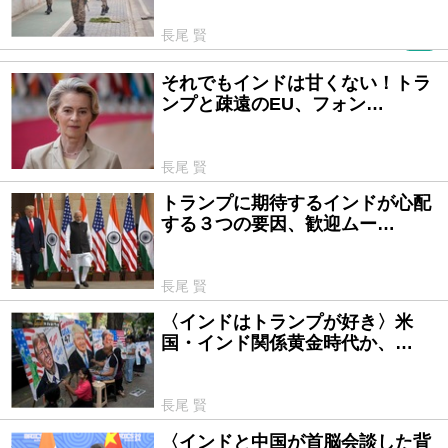
長尾 賢
PR
それでもインドは甘くない！トラ
2025/02/25
ンプと疎遠のEU、フォン…
長尾 賢
トランプに期待するインドが心配
2025/01/22
する３つの要因、歓迎ムー…
長尾 賢
〈インドはトランプが好き〉米
2024/11/09
国・インド関係黄金時代か、…
長尾 賢
〈インドと中国が首脳会談した背
2024/10/25