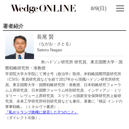
8/9(日)
著者紹介
長尾 賢
（ながお・さとる）
Satoru Nagao
米ハドソン研究所 研究員、東京国際大学・国
際戦略研究所・准教授
学習院大学大学院にて博士号（政治学）取得。米戦略国際問題研究所
（CSIS）客員研究員などを経て2017年から現職ハドソン研究所研究
員。東京国際大学・国際戦略研究所・准教授、日本戦略研究フォーラ
ム上席研究員、日本国際フォーラム特別研究員、インディアン・ミリ
タリー・レヴュー上席研究員、スリランカ国家安全保障研究所上級研
究員、未来工学研究所特別研究員なども兼任。著書に『検証 インドの
軍事戦略』（ミネルヴァ書房）、
『私がトランプ政権に提言した3つのこと』
（ダイレクト出版）。