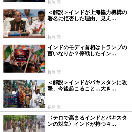
長尾 賢
＜解説＞インドが上海協力機構の
2025/07/01
署名に拒否した理由、見え…
長尾 賢
インドのモディ首相はトランプの
2025/05/20
言いなりか？停戦したイン…
長尾 賢
＜解説＞インドがパキスタンに攻
2025/05/09
撃、今後起こること…大き…
長尾 賢
〈テロで高まるインドとパキスタ
2025/05/07
ンの対立〉インドが持つ４…