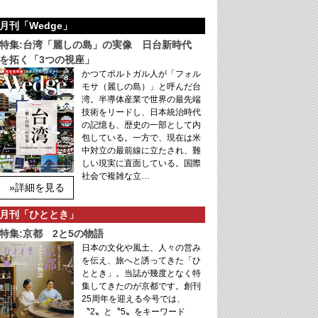
月刊「Wedge」
特集:台湾「麗しの島」の実像 日台新時代
を拓く「3つの視座」
かつてポルトガル人が「フォル
モサ（麗しの島）」と呼んだ台
湾。半導体産業で世界の最先端
技術をリードし、日本統治時代
の記憶も、歴史の一部として内
包している。一方で、現在は米
中対立の最前線に立たされ、難
しい現実に直面している。国際
社会で複雑な立…
»詳細を見る
月刊「ひととき」
特集:京都 2と5の物語
日本の文化や風土、人々の営み
を伝え、旅へと誘ってきた「ひ
ととき」。当誌が幾度となく特
集してきたのが京都です。創刊
25周年を迎える今号では、
〝2〟と〝5〟をキーワード