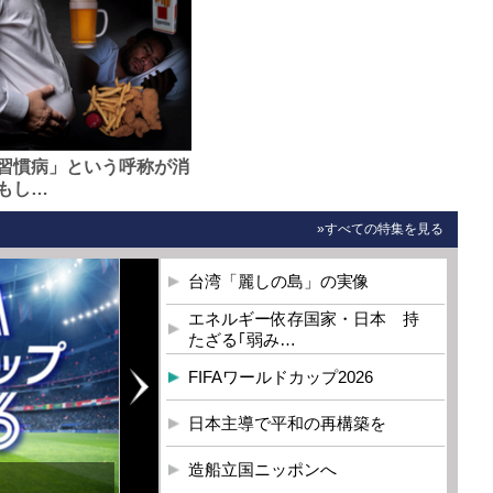
習慣病」という呼称が消
もし…
»すべての特集を見る
台湾「麗しの島」の実像
エネルギー依存国家・日本 持
たざる｢弱み…
FIFAワールドカップ2026
日本主導で平和の再構築を
造船立国ニッポンへ