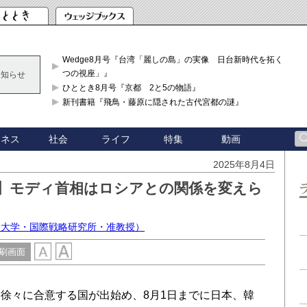
Wedge8月号『台湾「麗しの島」の実像 日台新時代を拓く「3
つの視座」』
お知らせ
ひととき8月号『京都 2と5の物語』
新刊書籍『飛鳥・藤原に隠された古代宮都の謎』
ジネス
社会
ライフ
特集
動画
2025年8月4日
】モディ首相はロシアとの関係を変えら
際大学・国際戦略研究所・准教授）
刷画面
徐々に合意する国が出始め、8月1日までに日本、韓