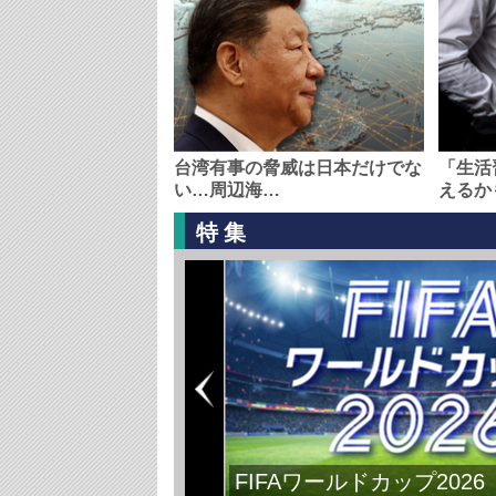
台湾有事の脅威は日本だけでな
「生活
い…周辺海…
えるか
特集
FIFAワールドカップ2026