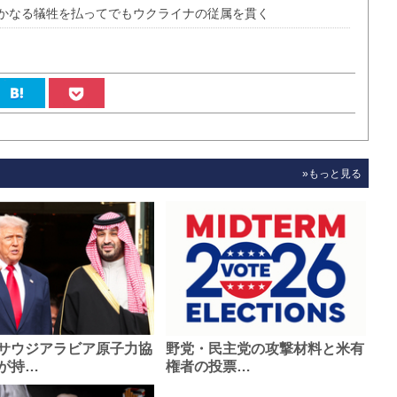
かなる犠牲を払ってでもウクライナの従属を貫く
»もっと見る
サウジアラビア原子力協
野党・民主党の攻撃材料と米有
が持…
権者の投票…