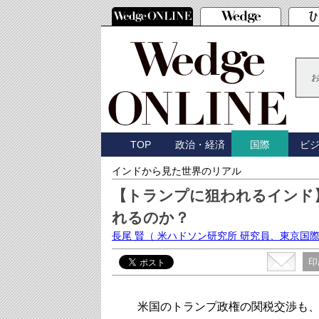
TOP
政治・経済
ビ
国際
インドから見た世界のリアル
【トランプに狙われるインド
れるのか？
長尾 賢
（ 米ハドソン研究所 研究員、東京国
印
米国のトランプ政権の関税交渉も、