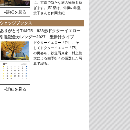
に、京都で新たな旅の物語を紡
ぎます。第1部は、俳優の常盤
»詳細を見る
貴子さんと仲間由紀…
ウェッジブックス
ありがとうT4&T5 923形ドクターイエロー
引退記念カレンダー2027 壁掛けタイプ
ドクターイエロー「T4」、そ
してドクターイエロー「T5」
の勇姿を、鉄道写真家・村上悠
太による四季折々の厳選した写
真で綴る。
»詳細を見る