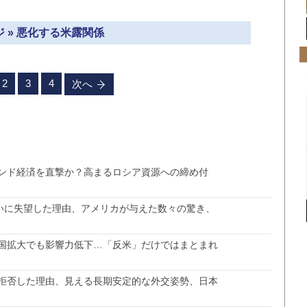
 » 悪化する米露関係
2
3
4
次へ
ンド経済を直撃か？高まるロシア資源への締め付
大いに失望した理由、アメリカが与えた数々の驚き、
盟国拡大でも影響力低下…「反米」だけではまとまれ
拒否した理由、見える長期安定的な外交姿勢、日本