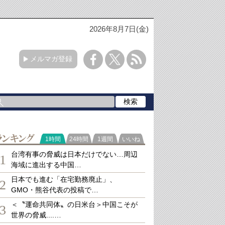
2026年8月7日(金)
メルマガ登録
ランキング
1時間
24時間
1週間
いいね
台湾有事の脅威は日本だけでない…周辺
1
海域に進出する中国…
日本でも進む「在宅勤務廃止」、
2
GMO・熊谷代表の投稿で…
＜〝運命共同体〟の日米台＞中国こそが
3
世界の脅威....…