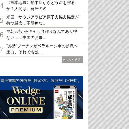
〈熊本地震〉熱中症からどう命を守る
4
か？人間は「発汗の名…
米国・サウジアラビア原子力協力協定が
5
持つ懸念…不明瞭な…
早朝5時からキャラ弁作りなんてあり得
6
ない……中国のお母…
“劣勢”プーチンがベラルーシ軍の参戦へ
7
圧力、それでも独…
»もっと見る