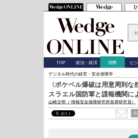
お
TOP
政治・経済
ビ
国際
デジタル時代の経営・安全保障学
〈ポケベル爆破は用意周到な
スラエル国防軍と諜報機関に
山崎文明
（ 情報安全保障研究所首席研究員）
印