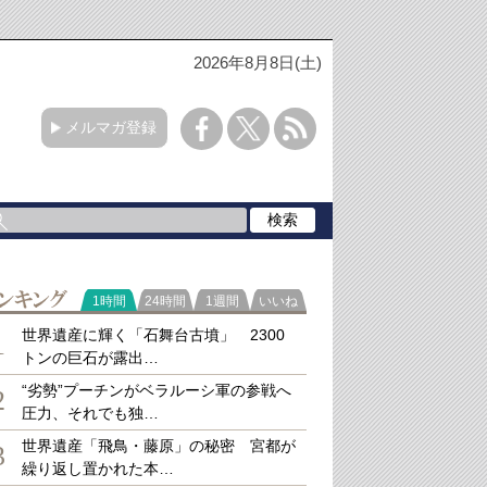
2026年8月8日(土)
メルマガ登録
ラ
1時間
24時間
1週間
いいね
キング
世界遺産に輝く「石舞台古墳」 2300
1
トンの巨石が露出…
“劣勢”プーチンがベラルーシ軍の参戦へ
2
圧力、それでも独…
世界遺産「飛鳥・藤原」の秘密 宮都が
3
繰り返し置かれた本…