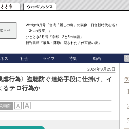
Wedge8月号『台湾「麗しの島」の実像 日台新時代を拓く
知らせ
「3つの視座」』
ひととき8月号『京都 2と5の物語』
新刊書籍『飛鳥・藤原に隠された古代宮都の謎』
ジネス
社会
ライフ
特集
動画
2024年9月25日
残虐行為〉盗聴防ぐ連絡手段に仕掛け、イ
ン
よるテロ行為か
刷画面