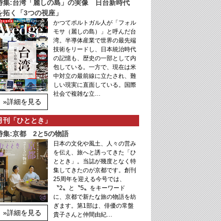
特集:台湾「麗しの島」の実像 日台新時代
を拓く「3つの視座」
かつてポルトガル人が「フォル
モサ（麗しの島）」と呼んだ台
湾。半導体産業で世界の最先端
技術をリードし、日本統治時代
の記憶も、歴史の一部として内
包している。一方で、現在は米
中対立の最前線に立たされ、難
しい現実に直面している。国際
社会で複雑な立…
»詳細を見る
月刊「ひととき」
特集:京都 2と5の物語
日本の文化や風土、人々の営み
を伝え、旅へと誘ってきた「ひ
ととき」。当誌が幾度となく特
集してきたのが京都です。創刊
25周年を迎える今号では、
〝2〟と〝5〟をキーワード
に、京都で新たな旅の物語を紡
ぎます。第1部は、俳優の常盤
»詳細を見る
貴子さんと仲間由紀…