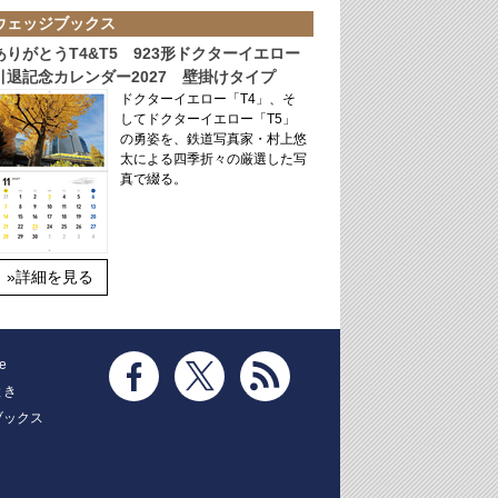
ウェッジブックス
ありがとうT4&T5 923形ドクターイエロー
引退記念カレンダー2027 壁掛けタイプ
ドクターイエロー「T4」、そ
してドクターイエロー「T5」
の勇姿を、鉄道写真家・村上悠
太による四季折々の厳選した写
真で綴る。
»詳細を見る
e
とき
ブックス