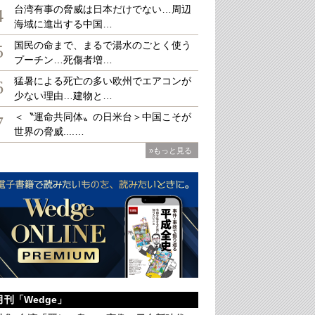
台湾有事の脅威は日本だけでない…周辺
4
海域に進出する中国…
国民の命まで、まるで湯水のごとく使う
5
プーチン…死傷者増…
ンサルティング社のホームページ。今はアクセスできない状態だ（筆者提供）
猛暑による死亡の多い欧州でエアコンが
6
少ない理由…建物と…
＜〝運命共同体〟の日米台＞中国こそが
7
世界の脅威....…
»もっと見る
月刊「Wedge」