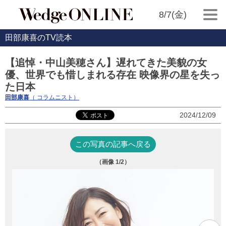
8/7(金)
田部康喜のTV読本
【追悼・中山美穂さん】遅れてきた美貌の女
優、世界でも惜しまれる存在 映像界の星を失っ
た日本
田部康喜
（ コラムニスト）
2024/12/09
この写真の記事へ戻る
（画像
1
/2）
映
活