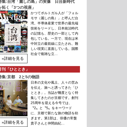
特集:台湾「麗しの島」の実像 日台新時代
を拓く「3つの視座」
かつてポルトガル人が「フォル
モサ（麗しの島）」と呼んだ台
湾。半導体産業で世界の最先端
技術をリードし、日本統治時代
の記憶も、歴史の一部として内
包している。一方で、現在は米
中対立の最前線に立たされ、難
しい現実に直面している。国際
社会で複雑な立…
»詳細を見る
月刊「ひととき」
特集:京都 2と5の物語
日本の文化や風土、人々の営み
を伝え、旅へと誘ってきた「ひ
ととき」。当誌が幾度となく特
集してきたのが京都です。創刊
25周年を迎える今号では、
〝2〟と〝5〟をキーワード
に、京都で新たな旅の物語を紡
ぎます。第1部は、俳優の常盤
»詳細を見る
貴子さんと仲間由紀…