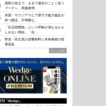
国民の命まで、まるで湯水のごとく使う
4
プーチン…死傷者増…
米国・サウジアラビア原子力協力協定が
魔法瓶の内釜「本土鍋」
5
持つ懸念…不明瞭な…
「生活習慣病」という呼称が消えるかも
6
しれない理由…「自…
野党・民主党の攻撃材料と米有権者の投
7
票意欲
»もっと見る
月刊「Wedge」