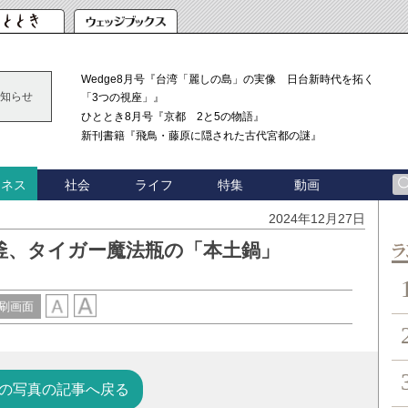
Wedge8月号『台湾「麗しの島」の実像 日台新時代を拓く
知らせ
「3つの視座」』
ひととき8月号『京都 2と5の物語』
新刊書籍『飛鳥・藤原に隠された古代宮都の謎』
社会
ライフ
特集
動画
ジネス
2024年12月27日
釜、タイガー魔法瓶の「本土鍋」
ン
刷画面
の写真の記事へ戻る