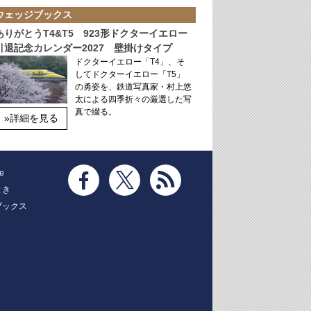
ウェッジブックス
ありがとうT4&T5 923形ドクターイエロー
引退記念カレンダー2027 壁掛けタイプ
ドクターイエロー「T4」、そ
してドクターイエロー「T5」
の勇姿を、鉄道写真家・村上悠
太による四季折々の厳選した写
真で綴る。
»詳細を見る
e
とき
ブックス