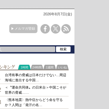
2026年8月7日(金)
メルマガ登録
ラ
1時間
24時間
1週間
いいね
キング
台湾有事の脅威は日本だけでない…周辺
1
海域に進出する中国…
＜〝運命共同体〟の日米台＞中国こそが
2
世界の脅威....…
〈熊本地震〉熱中症からどう命を守る
3
か？人間は「発汗の名…