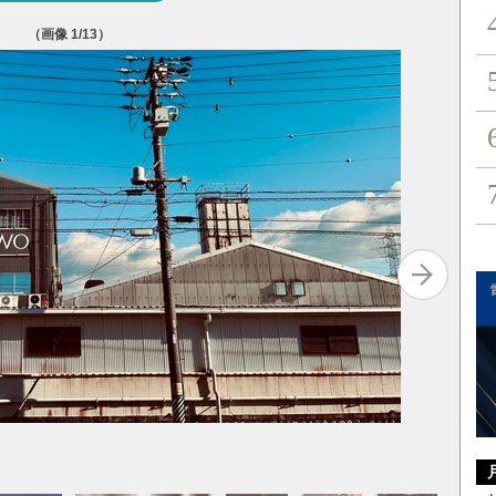
（画像
1
/13）
タイガー