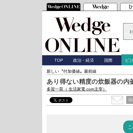
お
TOP
政治・経済
国際
ビ
新しい〝付加価値〟最前線
あり得ない精度の炊飯器の内
多賀一晃
（ 生活家電.com主宰）
印
こ