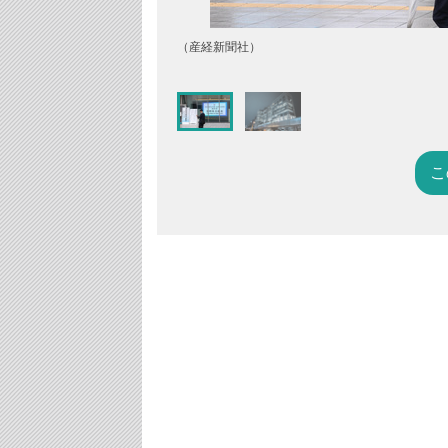
（産経新聞社）
こ