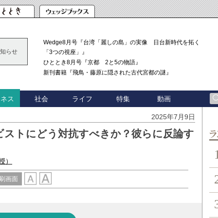
Wedge8月号『台湾「麗しの島」の実像 日台新時代を拓く
知らせ
「3つの視座」』
ひととき8月号『京都 2と5の物語』
新刊書籍『飛鳥・藤原に隠された古代宮都の謎』
社会
ライフ
特集
動画
ジネス
2025年7月9日
ビストにどう対抗すべきか？彼らに反論す
ン
授）
刷画面