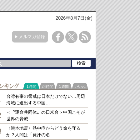
2026年8月7日(金)
メルマガ登録
ラ
1時間
24時間
1週間
いいね
キング
台湾有事の脅威は日本だけでない…周辺
1
海域に進出する中国…
＜〝運命共同体〟の日米台＞中国こそが
2
世界の脅威....…
〈熊本地震〉熱中症からどう命を守る
3
か？人間は「発汗の名…