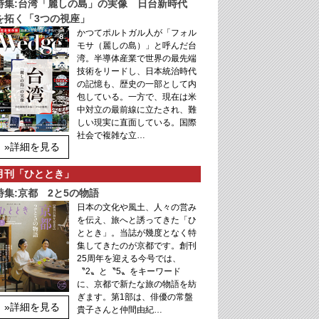
特集:台湾「麗しの島」の実像 日台新時代
を拓く「3つの視座」
かつてポルトガル人が「フォル
モサ（麗しの島）」と呼んだ台
湾。半導体産業で世界の最先端
技術をリードし、日本統治時代
の記憶も、歴史の一部として内
包している。一方で、現在は米
中対立の最前線に立たされ、難
しい現実に直面している。国際
社会で複雑な立…
»詳細を見る
月刊「ひととき」
特集:京都 2と5の物語
日本の文化や風土、人々の営み
を伝え、旅へと誘ってきた「ひ
ととき」。当誌が幾度となく特
集してきたのが京都です。創刊
25周年を迎える今号では、
〝2〟と〝5〟をキーワード
に、京都で新たな旅の物語を紡
ぎます。第1部は、俳優の常盤
»詳細を見る
貴子さんと仲間由紀…