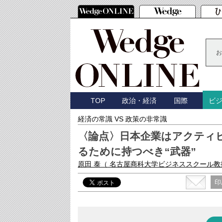
お
TOP
政治・経済
国際
ビ
経済の常識 VS 政策の非常識
〈論点〉日本企業はアクティ
るために持つべき“武器”
原田 泰
（ 名古屋商科大学ビジネススクール教
印