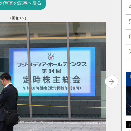
の写真の記事へ戻る
（画像
1
/2）
フジの株