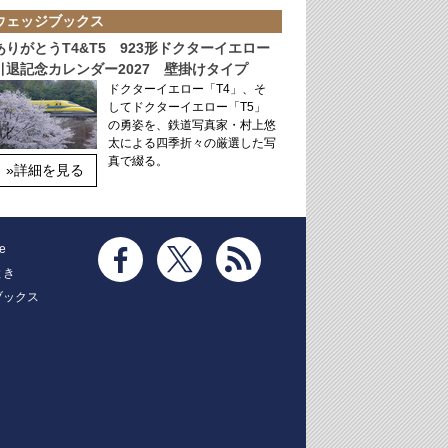
ウェッジブックス
ありがとうT4&T5 923形ドクターイエロー
引退記念カレンダー2027 壁掛けタイプ
ドクターイエロー「T4」、そ
してドクターイエロー「T5」
の勇姿を、鉄道写真家・村上悠
太による四季折々の厳選した写
真で綴る。
»詳細を見る
e
とき
ブックス