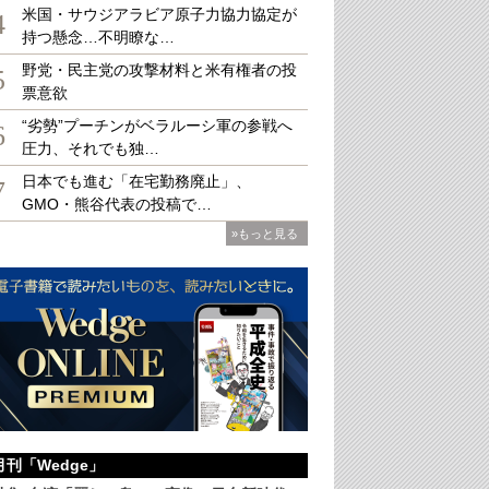
米国・サウジアラビア原子力協力協定が
4
持つ懸念…不明瞭な…
野党・民主党の攻撃材料と米有権者の投
5
票意欲
主総会で、なぜ、現経営陣が信任されたのか（WEDGE）
“劣勢”プーチンがベラルーシ軍の参戦へ
6
圧力、それでも独…
日本でも進む「在宅勤務廃止」、
7
GMO・熊谷代表の投稿で…
»もっと見る
月刊「Wedge」