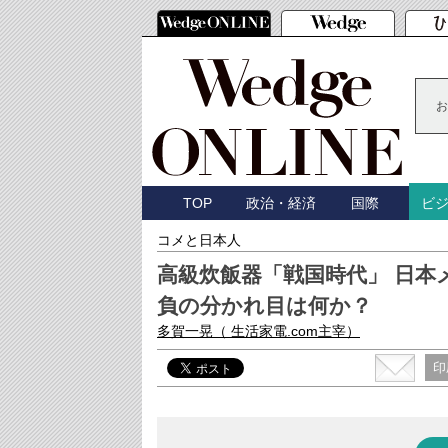
お
TOP
政治・経済
国際
ビ
コメと日本人
高級炊飯器「戦国時代」 日本
負の分かれ目は何か？
多賀一晃
（ 生活家電.com主宰）
印