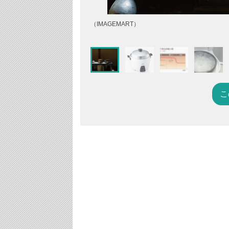
（IMAGEMART）
こ