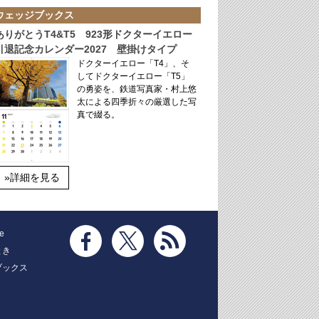
ウェッジブックス
ありがとうT4&T5 923形ドクターイエロー
引退記念カレンダー2027 壁掛けタイプ
ドクターイエロー「T4」、そ
してドクターイエロー「T5」
の勇姿を、鉄道写真家・村上悠
太による四季折々の厳選した写
真で綴る。
»詳細を見る
e
とき
ブックス