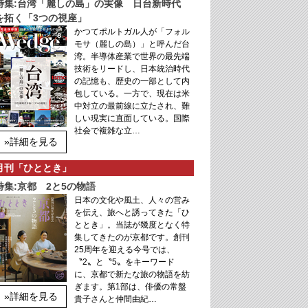
特集:台湾「麗しの島」の実像 日台新時代
を拓く「3つの視座」
かつてポルトガル人が「フォル
モサ（麗しの島）」と呼んだ台
湾。半導体産業で世界の最先端
技術をリードし、日本統治時代
の記憶も、歴史の一部として内
包している。一方で、現在は米
中対立の最前線に立たされ、難
しい現実に直面している。国際
社会で複雑な立…
»詳細を見る
月刊「ひととき」
特集:京都 2と5の物語
日本の文化や風土、人々の営み
を伝え、旅へと誘ってきた「ひ
ととき」。当誌が幾度となく特
集してきたのが京都です。創刊
25周年を迎える今号では、
〝2〟と〝5〟をキーワード
に、京都で新たな旅の物語を紡
ぎます。第1部は、俳優の常盤
»詳細を見る
貴子さんと仲間由紀…