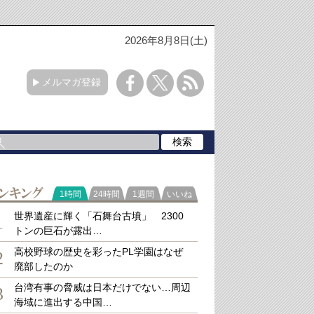
2026年8月8日(土)
メルマガ登録
ラ
1時間
24時間
1週間
いいね
キング
世界遺産に輝く「石舞台古墳」 2300
1
トンの巨石が露出…
高校野球の歴史を彩ったPL学園はなぜ
2
廃部したのか
台湾有事の脅威は日本だけでない…周辺
3
海域に進出する中国…