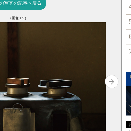
の写真の記事へ戻る
（画像
1
/9）
1955年