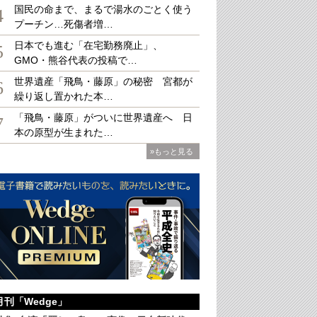
国民の命まで、まるで湯水のごとく使う
4
プーチン…死傷者増…
日本でも進む「在宅勤務廃止」、
5
GMO・熊谷代表の投稿で…
に東芝が発売した自動式電気釜「ER-4」（TOSHIBA）
世界遺産「飛鳥・藤原」の秘密 宮都が
6
繰り返し置かれた本…
「飛鳥・藤原」がついに世界遺産へ 日
7
本の原型が生まれた…
»もっと見る
月刊「Wedge」