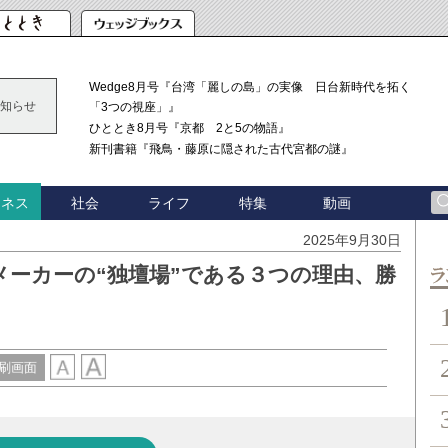
Wedge8月号『台湾「麗しの島」の実像 日台新時代を拓く
知らせ
「3つの視座」』
ひととき8月号『京都 2と5の物語』
新刊書籍『飛鳥・藤原に隠された古代宮都の謎』
社会
ライフ
特集
動画
ジネス
2025年9月30日
メーカーの“独壇場”である３つの理由、勝
ン
刷画面