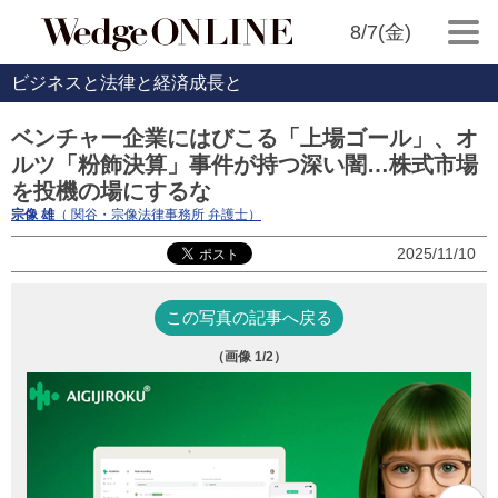
8/7(金)
ビジネスと法律と経済成長と
ベンチャー企業にはびこる「上場ゴール」、オ
ルツ「粉飾決算」事件が持つ深い闇…株式市場
を投機の場にするな
宗像 雄
（ 関谷・宗像法律事務所 弁護士）
2025/11/10
この写真の記事へ戻る
（画像
1
/2）
A
ジ