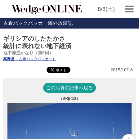
8/8(土)
古希バックパッカー海外放浪記
ギリシアのしたたかさ
統計に表れない地下経済
地中海遥かなり（第9回）
高野凌
（ 古希バックパッカー）
2015/10/18
この写真の記事へ戻る
（画像
1
/2）