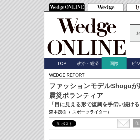
お
TOP
政治・経済
ビ
国際
WEDGE REPORT
ファッションモデルShogo
震災ボランティア
「目に見える形で復興を手伝い続ける
森本茂樹
（ スポーツライター）
印