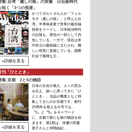
特集:台湾「麗しの島」の実像 日台新時代
を拓く「3つの視座」
かつてポルトガル人が「フォル
モサ（麗しの島）」と呼んだ台
湾。半導体産業で世界の最先端
技術をリードし、日本統治時代
の記憶も、歴史の一部として内
包している。一方で、現在は米
中対立の最前線に立たされ、難
しい現実に直面している。国際
社会で複雑な立…
»詳細を見る
月刊「ひととき」
特集:京都 2と5の物語
日本の文化や風土、人々の営み
を伝え、旅へと誘ってきた「ひ
ととき」。当誌が幾度となく特
集してきたのが京都です。創刊
25周年を迎える今号では、
〝2〟と〝5〟をキーワード
に、京都で新たな旅の物語を紡
ぎます。第1部は、俳優の常盤
»詳細を見る
貴子さんと仲間由紀…