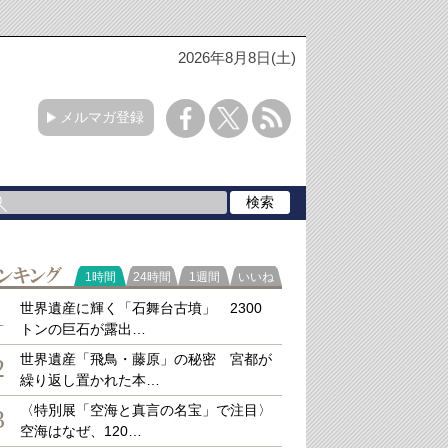
2026年8月8日(土)
メルマガ登録
ラ
1時間
24時間
1週間
いいね
キング
世界遺産に輝く「石舞台古墳」 2300
1
トンの巨石が露出…
世界遺産「飛鳥・藤原」の秘密 宮都が
2
繰り返し置かれた本…
〈特別展「空海と真言の名宝」で注目〉
3
空海はなぜ、120…