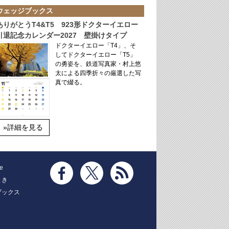
ウェッジブックス
ありがとうT4&T5 923形ドクターイエロー
引退記念カレンダー2027 壁掛けタイプ
ドクターイエロー「T4」、そ
してドクターイエロー「T5」
の勇姿を、鉄道写真家・村上悠
太による四季折々の厳選した写
真で綴る。
»詳細を見る
e
とき
ブックス