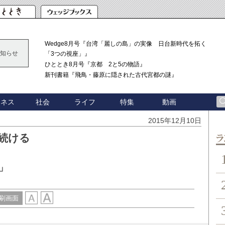
Wedge8月号『台湾「麗しの島」の実像 日台新時代を拓く
知らせ
「3つの視座」』
ひととき8月号『京都 2と5の物語』
新刊書籍『飛鳥・藤原に隠された古代宮都の謎』
ジネス
社会
ライフ
特集
動画
2015年12月10日
が続ける
ン
」
刷画面