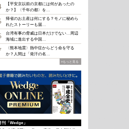
【平安京以前の京都には何があったの
4
か？】〈千年の都〉を…
帰省のお土産は何にする？モノに秘めら
5
れたストーリーも届…
台湾有事の脅威は日本だけでない…周辺
6
海域に進出する中国…
〈熊本地震〉熱中症からどう命を守る
7
か？人間は「発汗の名…
»もっと見る
月刊「Wedge」