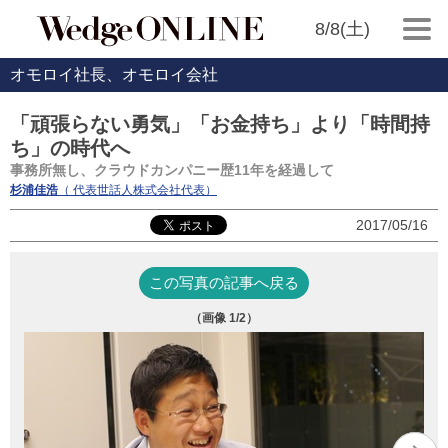
8/8(土)
オモロイ社長、オモロイ会社
「頑張らない勇気」「お金持ち」より「時間持
ち」の時代へ
事務所無し、クラウドカンパニー歴11年を経過して
杉浦佳浩
（ 代表世話人株式会社代表）
2017/05/16
この写真の記事へ戻る
（画像
1
/2）
写