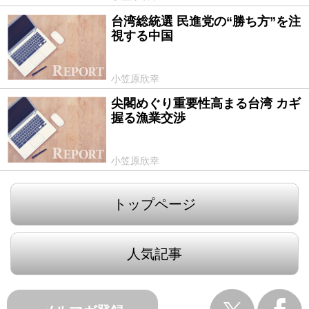
台湾総統選 民進党の“勝ち方”を注
2016/01/14
視する中国
小笠原欣幸
尖閣めぐり重要性高まる台湾 カギ
2013/03/26
握る漁業交渉
小笠原欣幸
トップページ
人気記事