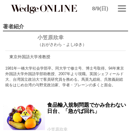
8/9(日)
著者紹介
小笠原欣幸
（おがさわら・よしゆき）
東京外国語大学准教授
1981年一橋大学社会学部卒。同大学で修士号、博士号取得。94年東京
外国語大学外国語学部助教授、2007年より現職。英国シェフィールド
大、台湾国立政治大で客員研究員を務める。馬英九総統、呉敦義副総
統をはじめ台湾の与野党政治家、学者・ブレーンの多くと面会。
食品輸入規制問題でかみ合わない
2016/12/21
日台、「急がば回れ」
小笠原欣幸