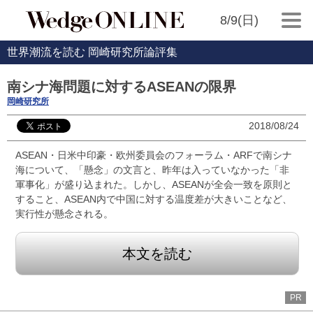
8/9(日)
世界潮流を読む 岡崎研究所論評集
南シナ海問題に対するASEANの限界
岡崎研究所
2018/08/24
ASEAN・日米中印豪・欧州委員会のフォーラム・ARFで南シナ
海について、「懸念」の文言と、昨年は入っていなかった「非
軍事化」が盛り込まれた。しかし、ASEANが全会一致を原則と
すること、ASEAN内で中国に対する温度差が大きいことなど、
実行性が懸念される。
本文を読む
PR