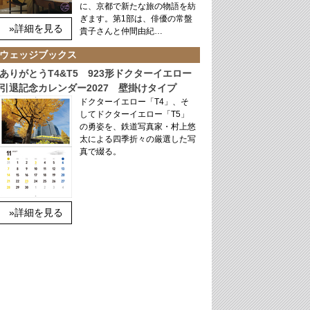
に、京都で新たな旅の物語を紡
ぎます。第1部は、俳優の常盤
»詳細を見る
貴子さんと仲間由紀…
ウェッジブックス
ありがとうT4&T5 923形ドクターイエロー
引退記念カレンダー2027 壁掛けタイプ
ドクターイエロー「T4」、そ
してドクターイエロー「T5」
の勇姿を、鉄道写真家・村上悠
太による四季折々の厳選した写
真で綴る。
»詳細を見る