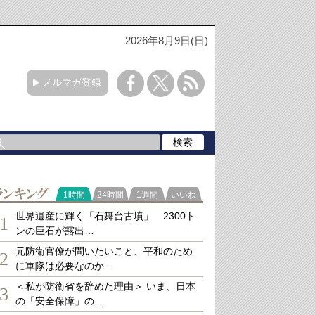
2026年8月9日(日)
メルマガ登録
ランキング
1時間
24時間
1週間
いいね
世界遺産に輝く「石舞台古墳」 2300ト
1
ンの巨石が露出…
元防衛官僚が問いたいこと、平和のため
2
に軍隊は必要なのか…
＜私が防衛省を辞めた理由＞ いま、日本
3
の「安全保障」の…