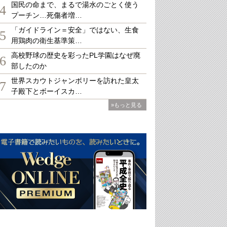
国民の命まで、まるで湯水のごとく使う
4
プーチン…死傷者増…
「ガイドライン＝安全」ではない、生食
5
用鶏肉の衛生基準策…
高校野球の歴史を彩ったPL学園はなぜ廃
6
部したのか
世界スカウトジャンボリーを訪れた皇太
7
子殿下とボーイスカ…
»もっと見る