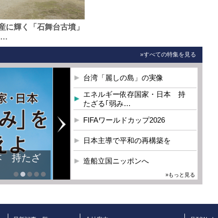
産に輝く「石舞台古墳」
0…
»すべての特集を見る
台湾「麗しの島」の実像
エネルギー依存国家・日本 持
たざる｢弱み…
FIFAワールドカップ2026
日本主導で平和の再構築を
本 持たざ
造船立国ニッポンへ
»もっと見る