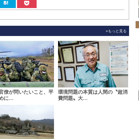
»もっと見る
官僚が問いたいこと、平
環境問題の本質は人間の〝超消
めに…
費問題〟大…