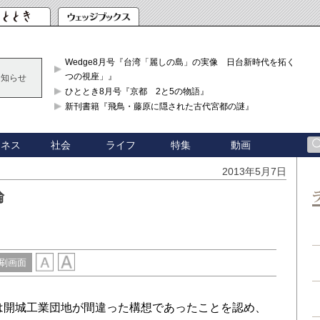
Wedge8月号『台湾「麗しの島」の実像 日台新時代を拓く「3
つの視座」』
お知らせ
ひととき8月号『京都 2と5の物語』
新刊書籍『飛鳥・藤原に隠された古代宮都の謎』
ジネス
社会
ライフ
特集
動画
2013年5月7日
論
刷画面
は開城工業団地が間違った構想であったことを認め、