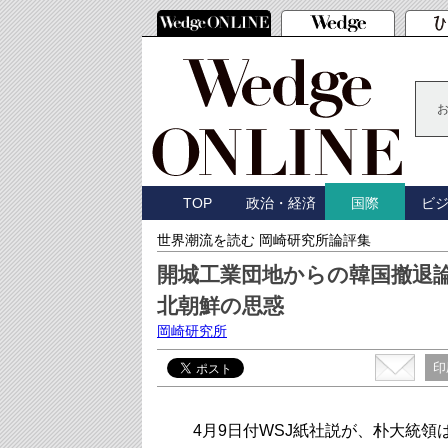
TOP
政治・経済
ビ
国際
世界潮流を読む 岡崎研究所論評集
開城工業団地からの韓国撤退
北朝鮮の思惑
岡崎研究所
印
4月9日付WSJ紙社説が、朴大統領