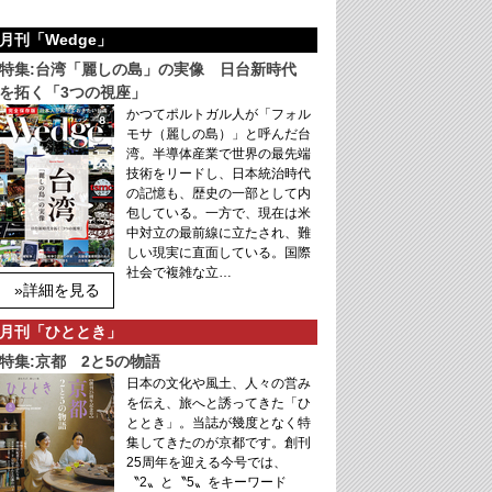
月刊「Wedge」
特集:台湾「麗しの島」の実像 日台新時代
を拓く「3つの視座」
かつてポルトガル人が「フォル
モサ（麗しの島）」と呼んだ台
湾。半導体産業で世界の最先端
技術をリードし、日本統治時代
の記憶も、歴史の一部として内
包している。一方で、現在は米
中対立の最前線に立たされ、難
しい現実に直面している。国際
社会で複雑な立…
»詳細を見る
月刊「ひととき」
特集:京都 2と5の物語
日本の文化や風土、人々の営み
を伝え、旅へと誘ってきた「ひ
ととき」。当誌が幾度となく特
集してきたのが京都です。創刊
25周年を迎える今号では、
〝2〟と〝5〟をキーワード