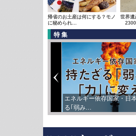
帰省のお土産は何にする？モノ
世界遺
に秘められ…
230
特集
エネルギー依存国家・日
る｢弱み…