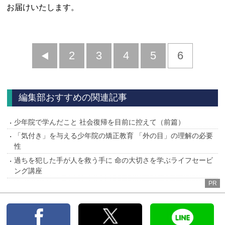
お届けいたします。
前
2
3
4
5
6
へ
編集部おすすめの関連記事
少年院で学んだこと 社会復帰を目前に控えて（前篇）
「気付き」を与える少年院の矯正教育 「外の目」の理解の必要
性
過ちを犯した手が人を救う手に 命の大切さを学ぶライフセービ
ング講座
PR