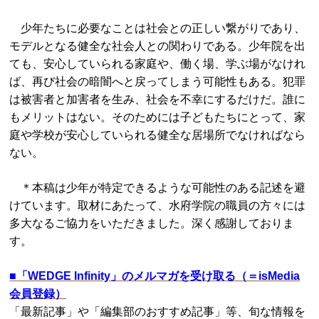
少年たちに必要なことは社会との正しい繋がりであり、
モデルとなる健全な社会人との関わりである。少年院を出
ても、安心していられる家庭や、働く場、学ぶ場がなけれ
ば、再び社会の暗闇へと戻ってしまう可能性もある。犯罪
は被害者と加害者を生み、社会を不幸にするだけだ。誰に
もメリットはない。そのためには子どもたちにとって、家
庭や学校が安心していられる健全な居場所でなければなら
ない。
＊本稿は少年が特定できるような可能性のある記述を避
けています。取材にあたって、水府学院の職員の方々には
多大なるご協力をいただきました。深く感謝しておりま
す。
■
「WEDGE Infinity」のメルマガを受け取る（＝isMedia
会員登録）
「最新記事」や「編集部のおすすめ記事」等、旬な情報を