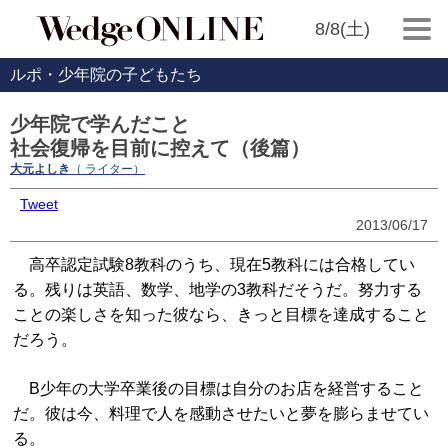
8/8(土)
ルポ・少年院の子どもたち
少年院で学んだこと
社会復帰を目前に控えて（後篇）
大元よしき
（ ライター）
Tweet
2013/06/17
高卒認定試験8教科のうち、現在5教科には合格してい
る。残りは英語、数学、地学の3教科だそうだ。努力する
ことの楽しさを知った彼なら、きっと目標を達成すること
だろう。
B少年の大学卒業後の目標は自分のお店を経営すること
だ。彼は今、料理で人を感動させたいと夢を膨らませてい
る。