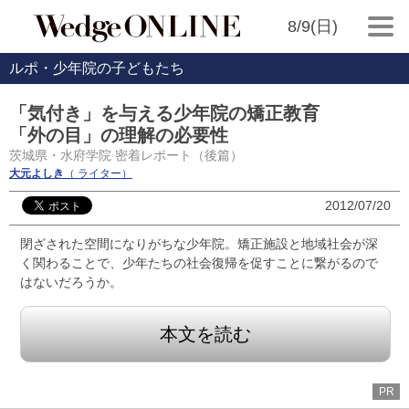
8/9(日)
ルポ・少年院の子どもたち
「気付き」を与える少年院の矯正教育
「外の目」の理解の必要性
茨城県・水府学院 密着レポート（後篇）
大元よしき
（ ライター）
2012/07/20
閉ざされた空間になりがちな少年院。矯正施設と地域社会が深
く関わることで、少年たちの社会復帰を促すことに繋がるので
はないだろうか。
本文を読む
PR