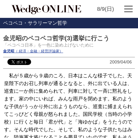
8/9(日)
ペコペコ・サラリーマン哲学
金児昭のペコペコ哲学(3)選挙に行こう
「ペコペコ日本」を一色に染め上げないために
金児昭
（ 経済・金融・経営評論家）
2009/04/06
私が５歳から９歳のころ、日本はこんな様子でした。天
皇陛下のお召し列車が通るとなると、外に出ている人は、
巡査に一か所に集められて、列車に対して一斉に黙礼をし
ます。家の中にいれば、みんな雨戸を閉めます。私のよう
な子供がうっかり外に出ようものなら、巡査に捕まえられ
てこっぴどく母親が怒られました。国民学校（当時の小学
校）に行くと毎日「君が代」と「海ゆかば」をうたうので
す。そんな時代でした。そして、私のような子供たちはみ
な、陸海軍大将になることを夢見ていたのです。私もそう