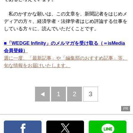
私のかすかな願いは、この文章を、新聞記者をはじめメ
ディアの方々、経済学者・法律学者はじめ評論する仕事を
している方々に、読んでいただくことです。
■
「WEDGE Infinity」のメルマガを受け取る（＝isMedia
会員登録）
週に一度、「最新記事」や「編集部のおすすめ記事」等、
旬な情報をお届けいたします。
前
1
2
3
へ
PR