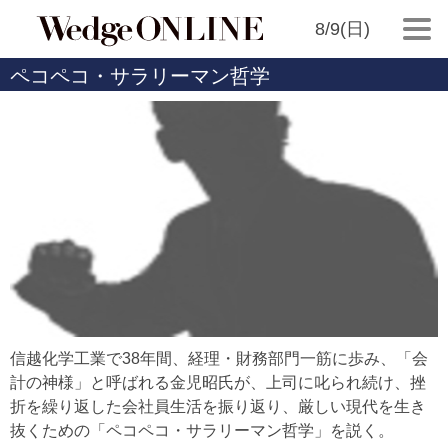
8/9(日)
ペコペコ・サラリーマン哲学
信越化学工業で38年間、経理・財務部門一筋に歩み、「会
計の神様」と呼ばれる金児昭氏が、上司に叱られ続け、挫
折を繰り返した会社員生活を振り返り、厳しい現代を生き
抜くための「ペコペコ・サラリーマン哲学」を説く。