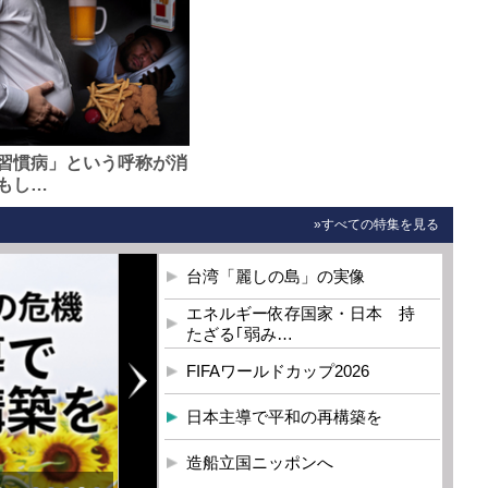
習慣病」という呼称が消
もし…
»すべての特集を見る
台湾「麗しの島」の実像
エネルギー依存国家・日本 持
たざる｢弱み…
FIFAワールドカップ2026
日本主導で平和の再構築を
造船立国ニッポンへ
を