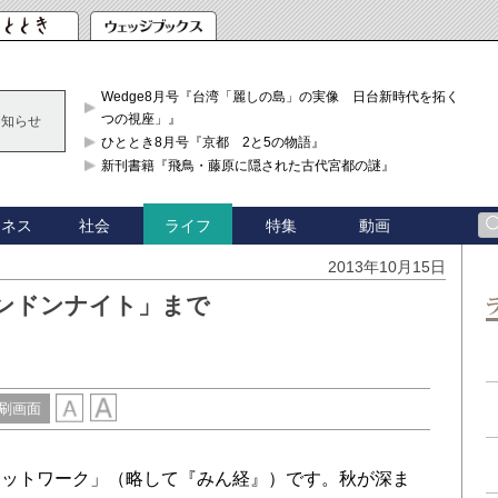
Wedge8月号『台湾「麗しの島」の実像 日台新時代を拓く「3
つの視座」』
お知らせ
ひととき8月号『京都 2と5の物語』
新刊書籍『飛鳥・藤原に隠された古代宮都の謎』
ジネス
社会
特集
動画
ライフ
2013年10月15日
ンドンナイト」まで
刷画面
ットワーク」（略して『みん経』）です。秋が深ま