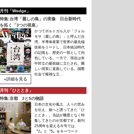
月刊「Wedge」
特集:台湾「麗しの島」の実像 日台新時代
を拓く「3つの視座」
かつてポルトガル人が「フォル
モサ（麗しの島）」と呼んだ台
湾。半導体産業で世界の最先端
技術をリードし、日本統治時代
の記憶も、歴史の一部として内
包している。一方で、現在は米
中対立の最前線に立たされ、難
しい現実に直面している。国際
社会で複雑な立…
»詳細を見る
月刊「ひととき」
特集:京都 2と5の物語
日本の文化や風土、人々の営み
を伝え、旅へと誘ってきた「ひ
ととき」。当誌が幾度となく特
集してきたのが京都です。創刊
25周年を迎える今号では、
〝2〟と〝5〟をキーワード