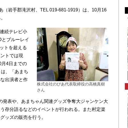
郡滝沢村、TEL 019-681-1919）は、10月16
る。
の連続テレビ小
Dとブルーレイ
セットを超える
ベントでは現
0月4日までの
トは、「あまち
きな出演者と作
株式会社のびあ代表取締役の高橋真樹
さん
の発表や、あまちゃん関連グッズ争奪大ジャンケン大
思う存分語るなどのイベントが行われる。また村定楽
連グッズの販売を行う。