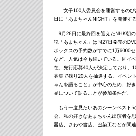
女子100人委員会を運営するのびあ（岩手
日に「あまちゃんNIGHT」を開催す
9月28日に最終回を迎えたNHK朝
説「あまちゃん」は同27日発売のDV
ボックスの予約数がすでに1万6000
など、人気は今も続いている。同イ
在、先行応募40人が決定しており、1
募集で残り20人を抽選する。イベン
ゃんを語ること」が中心のため、好
品について語ることが参加条件だ。
もう一度見たいあのシーンベスト5
会、私の好きなあまちゃん出演者を
器店、さわや書店、巴染工などが関