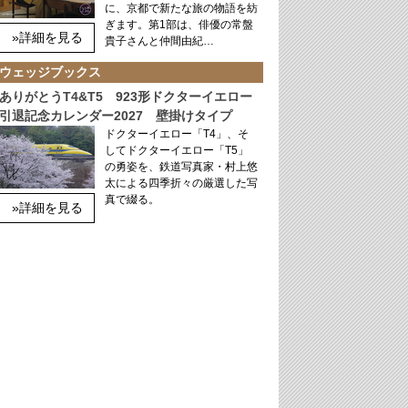
に、京都で新たな旅の物語を紡
ぎます。第1部は、俳優の常盤
»詳細を見る
貴子さんと仲間由紀…
ウェッジブックス
ありがとうT4&T5 923形ドクターイエロー
引退記念カレンダー2027 壁掛けタイプ
ドクターイエロー「T4」、そ
してドクターイエロー「T5」
の勇姿を、鉄道写真家・村上悠
太による四季折々の厳選した写
真で綴る。
»詳細を見る