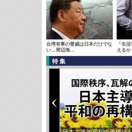
台湾有事の脅威は日本だけでな
「生活
い…周辺海…
えるか
特集
日本主導で平和の再構築