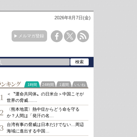
2026年8月7日(金)
メルマガ登録
ランキング
1時間
24時間
1週間
いいね
＜〝運命共同体〟の日米台＞中国こそが
1
世界の脅威....…
〈熊本地震〉熱中症からどう命を守る
2
か？人間は「発汗の名…
台湾有事の脅威は日本だけでない…周辺
3
海域に進出する中国…