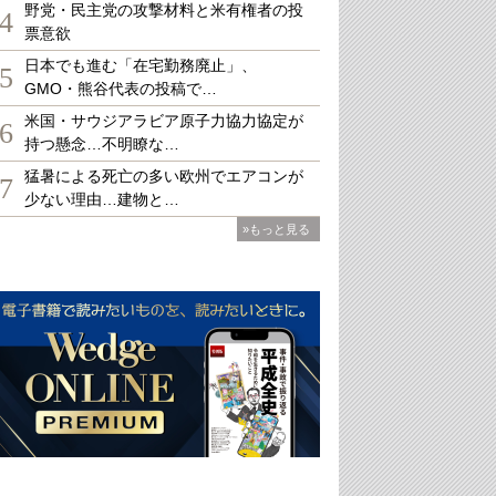
野党・民主党の攻撃材料と米有権者の投
4
票意欲
日本でも進む「在宅勤務廃止」、
5
GMO・熊谷代表の投稿で…
米国・サウジアラビア原子力協力協定が
6
持つ懸念…不明瞭な…
猛暑による死亡の多い欧州でエアコンが
7
少ない理由…建物と…
»もっと見る