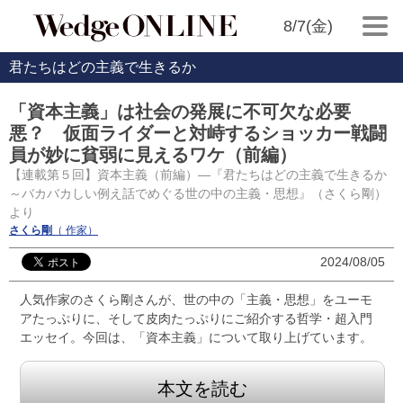
8/7(金)
君たちはどの主義で生きるか
「資本主義」は社会の発展に不可欠な必要
悪？ 仮面ライダーと対峙するショッカー戦闘
員が妙に貧弱に見えるワケ（前編）
【連載第５回】資本主義（前編）―『君たちはどの主義で生きるか
～バカバカしい例え話でめぐる世の中の主義・思想』（さくら剛）
より
さくら剛
（ 作家）
2024/08/05
人気作家のさくら剛さんが、世の中の「主義・思想」をユーモ
アたっぷりに、そして皮肉たっぷりにご紹介する哲学・超入門
エッセイ。今回は、「資本主義」について取り上げています。
本文を読む