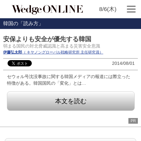
8/6(木)
韓国の「読み方」
安保よりも安全が優先する韓国
弱まる国民の対北脅威認識と高まる災害安全意識
伊藤弘太郎
（ キヤノングローバル戦略研究所 主任研究員）
2014/08/01
セウォル号沈没事故に関する韓国メディアの報道には際立った
特徴がある。韓国国民の「変化」とは…
本文を読む
PR