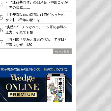
＜〝運命共同体〟の日米台＞中国こそが
4
世界の脅威....…
【平安京以前の京都には何があったの
5
か？】〈千年の都〉を…
“劣勢”プーチンがベラルーシ軍の参戦へ
6
圧力、それでも独…
〈特別展「空海と真言の名宝」で注目〉
7
空海はなぜ、120…
»もっと見る