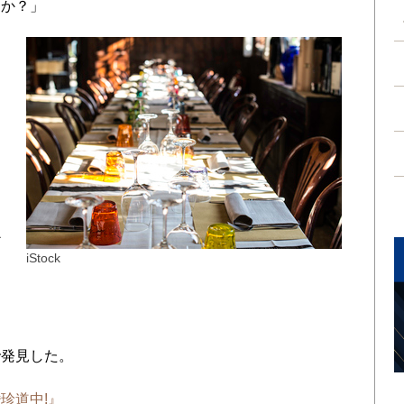
んか？」
る
お
を
か
iStock
に
間
発見した。
珍道中!』