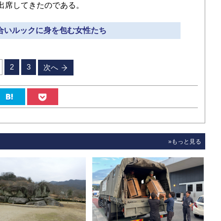
出席してきたのである。
見合いルックに身を包む女性たち
2
3
次へ
»もっと見る