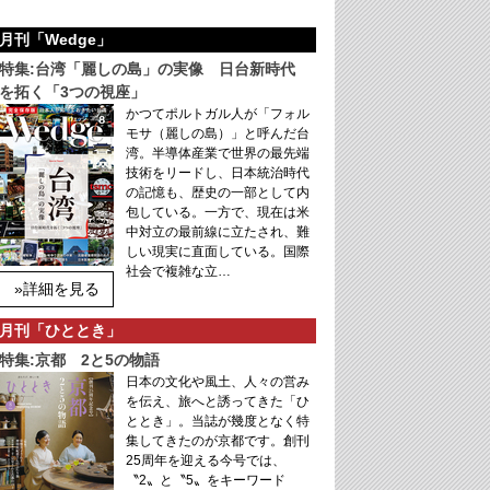
月刊「Wedge」
特集:台湾「麗しの島」の実像 日台新時代
を拓く「3つの視座」
かつてポルトガル人が「フォル
モサ（麗しの島）」と呼んだ台
湾。半導体産業で世界の最先端
技術をリードし、日本統治時代
の記憶も、歴史の一部として内
包している。一方で、現在は米
中対立の最前線に立たされ、難
しい現実に直面している。国際
社会で複雑な立…
»詳細を見る
月刊「ひととき」
特集:京都 2と5の物語
日本の文化や風土、人々の営み
を伝え、旅へと誘ってきた「ひ
ととき」。当誌が幾度となく特
集してきたのが京都です。創刊
25周年を迎える今号では、
〝2〟と〝5〟をキーワード