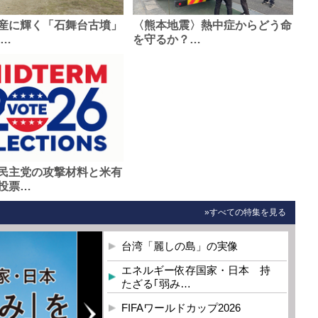
産に輝く「石舞台古墳」
〈熊本地震〉熱中症からどう命
0…
を守るか？…
民主党の攻撃材料と米有
投票…
»すべての特集を見る
台湾「麗しの島」の実像
エネルギー依存国家・日本 持
たざる｢弱み…
FIFAワールドカップ2026