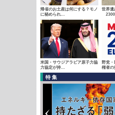
帰省のお土産は何にする？モノ
世界遺
に秘められ…
230
米国・サウジアラビア原子力協
野党・
力協定が持…
権者の
特集