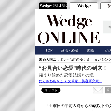
TOP
政治・経済
国際
ビ
未婚大国ニッポン～“絆”のゆくえ 「まだシン
“お見合い恋愛”時代の到来！
縮まり始めた恋愛結婚との境
にらさわあきこ
（ 文筆家、美容研究家）
印
「土曜日の午前８時から35歳以下の