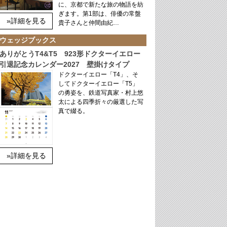
に、京都で新たな旅の物語を紡
ぎます。第1部は、俳優の常盤
»詳細を見る
貴子さんと仲間由紀…
ウェッジブックス
ありがとうT4&T5 923形ドクターイエロー
引退記念カレンダー2027 壁掛けタイプ
ドクターイエロー「T4」、そ
してドクターイエロー「T5」
の勇姿を、鉄道写真家・村上悠
太による四季折々の厳選した写
真で綴る。
»詳細を見る