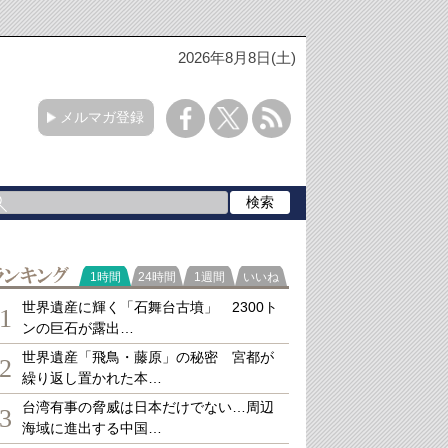
2026年8月8日(土)
メルマガ登録
ランキング
1時間
24時間
1週間
いいね
世界遺産に輝く「石舞台古墳」 2300ト
1
ンの巨石が露出…
世界遺産「飛鳥・藤原」の秘密 宮都が
2
繰り返し置かれた本…
台湾有事の脅威は日本だけでない…周辺
3
海域に進出する中国…