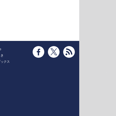
e
とき
ブックス