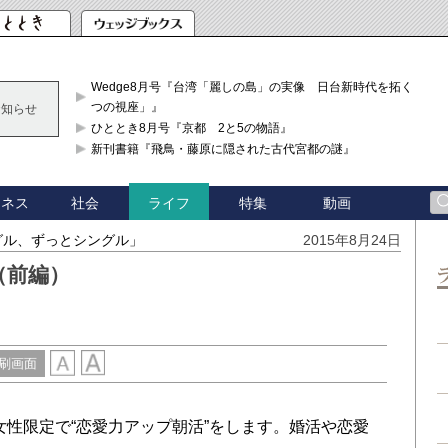
Wedge8月号『台湾「麗しの島」の実像 日台新時代を拓く「3
つの視座」』
お知らせ
ひととき8月号『京都 2と5の物語』
新刊書籍『飛鳥・藤原に隠された古代宮都の謎』
ジネス
社会
特集
動画
ライフ
グル、ずっとシングル」
2015年8月24日
（前編）
刷画面
女性限定で“恋愛力アップ朝活”をします。婚活や恋愛