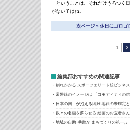
ということは、それだけうろつく日
がない子はね。
次ページ » 休日にゴロ
1
2
編集部おすすめの関連記事
崩れかかる スポーツエリート校ビジネ
常磐線のイメージは 「コモディティの
日本の国土が抱える困難 地籍の未確定
数々の名画を蘇らせる 絵画のお医者さん
地域の自助･共助が まちづくりの第一歩