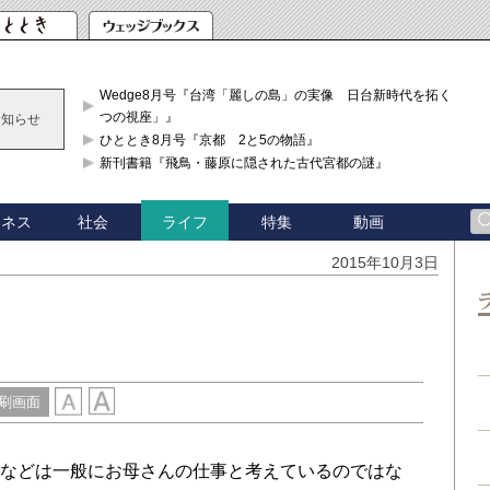
Wedge8月号『台湾「麗しの島」の実像 日台新時代を拓く「3
つの視座」』
お知らせ
ひととき8月号『京都 2と5の物語』
新刊書籍『飛鳥・藤原に隠された古代宮都の謎』
ジネス
社会
特集
動画
ライフ
2015年10月3日
刷画面
動などは一般にお母さんの仕事と考えているのではな