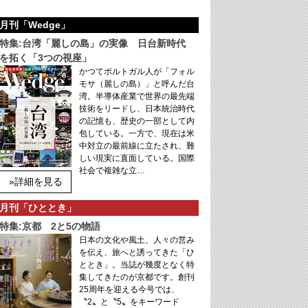
月刊「Wedge」
特集:台湾「麗しの島」の実像 日台新時代
を拓く「3つの視座」
かつてポルトガル人が「フォル
モサ（麗しの島）」と呼んだ台
湾。半導体産業で世界の最先端
技術をリードし、日本統治時代
の記憶も、歴史の一部として内
包している。一方で、現在は米
中対立の最前線に立たされ、難
しい現実に直面している。国際
社会で複雑な立…
»詳細を見る
月刊「ひととき」
特集:京都 2と5の物語
日本の文化や風土、人々の営み
を伝え、旅へと誘ってきた「ひ
ととき」。当誌が幾度となく特
集してきたのが京都です。創刊
25周年を迎える今号では、
〝2〟と〝5〟をキーワード