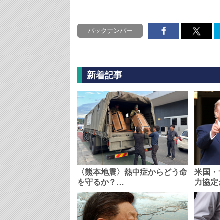
バックナンバー
新着記事
〈熊本地震〉熱中症からどう命
米国・
を守るか？…
力協定