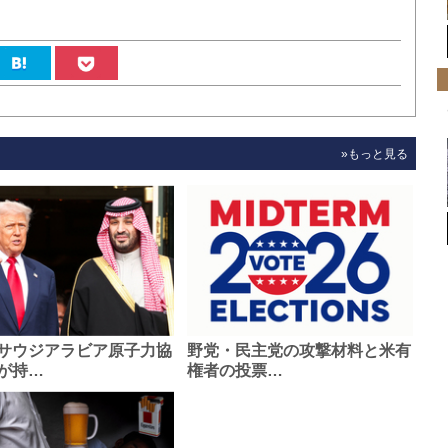
»もっと見る
サウジアラビア原子力協
野党・民主党の攻撃材料と米有
が持…
権者の投票…