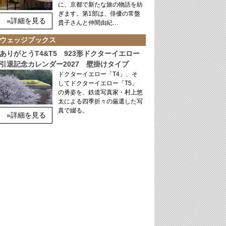
に、京都で新たな旅の物語を紡
ぎます。第1部は、俳優の常盤
»詳細を見る
貴子さんと仲間由紀…
ウェッジブックス
ありがとうT4&T5 923形ドクターイエロー
引退記念カレンダー2027 壁掛けタイプ
ドクターイエロー「T4」、そ
してドクターイエロー「T5」
の勇姿を、鉄道写真家・村上悠
太による四季折々の厳選した写
真で綴る。
»詳細を見る