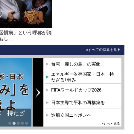
習慣病」という呼称が消
もし…
»すべての特集を見る
台湾「麗しの島」の実像
エネルギー依存国家・日本 持
たざる｢弱み…
FIFAワールドカップ2026
日本主導で平和の再構築を
本 持たざ
造船立国ニッポンへ
»もっと見る