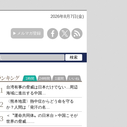
2026年8月7日(金)
メルマガ登録
ランキング
1時間
24時間
1週間
いいね
台湾有事の脅威は日本だけでない…周辺
1
海域に進出する中国…
〈熊本地震〉熱中症からどう命を守る
2
か？人間は「発汗の名…
＜〝運命共同体〟の日米台＞中国こそが
3
世界の脅威....…