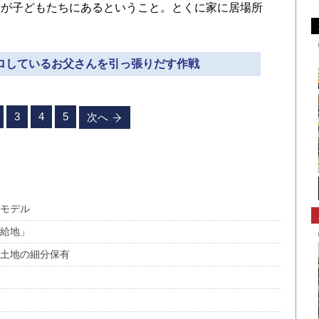
が子どもたちにあるということ。とくに家に居場所
ゴロしているお父さんを引っ張りだす作戦
3
4
5
次へ
スモデル
供給地」
と土地の細分保有