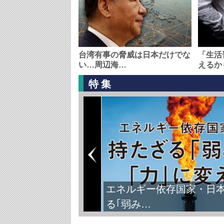
台湾有事の脅威は日本だけでな
「生活
い…周辺海…
えるか
特集
エネルギー依存国家・日
る｢弱み…