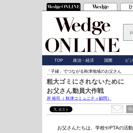
TOP
政治・経済
国際
ビ
「子縁」でつながる秋津地域のお父さん
粗大ゴミにされないために
お父さん動員大作戦
岸 裕司
（ 秋津コミュニティ顧問）
印
お父さんたちは、学校やPTAの活