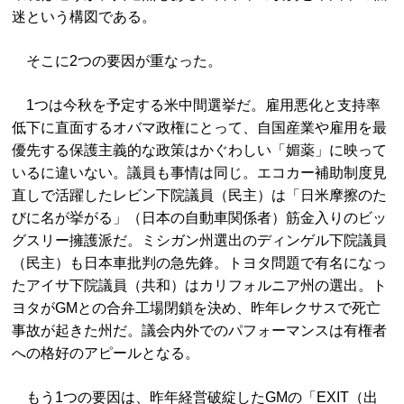
迷という構図である。
そこに2つの要因が重なった。
1つは今秋を予定する米中間選挙だ。雇用悪化と支持率
低下に直面するオバマ政権にとって、自国産業や雇用を最
優先する保護主義的な政策はかぐわしい「媚薬」に映って
いるに違いない。議員も事情は同じ。エコカー補助制度見
直しで活躍したレビン下院議員（民主）は「日米摩擦のた
びに名が挙がる」（日本の自動車関係者）筋金入りのビッ
グスリー擁護派だ。ミシガン州選出のディンゲル下院議員
（民主）も日本車批判の急先鋒。トヨタ問題で有名になっ
たアイサ下院議員（共和）はカリフォルニア州の選出。ト
ヨタがGMとの合弁工場閉鎖を決め、昨年レクサスで死亡
事故が起きた州だ。議会内外でのパフォーマンスは有権者
への格好のアピールとなる。
もう1つの要因は、昨年経営破綻したGMの「EXIT（出