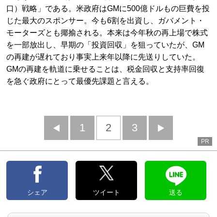
口）戦略」である。米政府はGMに500億ドルもの巨費を投
じた最大のスポンサー。今も6割を出資し、ガバメント・
モーターズとも揶揄される。本来は今年秋の再上場で株式
を一部放出し、早期の「投資回収」を狙っていたが、GM
の再建が遅れており事実上来年以降に先送りしていた。
GMの再建を軌道に乗せることは、税金回収と支持率回復
を急ぐ政府にとって最優先課題と言える。
前
1
2
3
次
PR
へ
へ
シェア
ツイート
送る