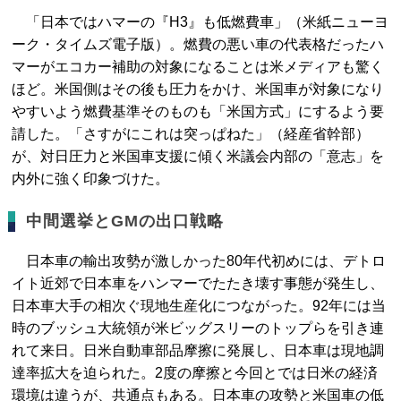
「日本ではハマーの『H3』も低燃費車」（米紙ニューヨ
ーク・タイムズ電子版）。燃費の悪い車の代表格だったハ
マーがエコカー補助の対象になることは米メディアも驚く
ほど。米国側はその後も圧力をかけ、米国車が対象になり
やすいよう燃費基準そのものも「米国方式」にするよう要
請した。「さすがにこれは突っぱねた」（経産省幹部）
が、対日圧力と米国車支援に傾く米議会内部の「意志」を
内外に強く印象づけた。
中間選挙とGMの出口戦略
日本車の輸出攻勢が激しかった80年代初めには、デトロ
イト近郊で日本車をハンマーでたたき壊す事態が発生し、
日本車大手の相次ぐ現地生産化につながった。92年には当
時のブッシュ大統領が米ビッグスリーのトップらを引き連
れて来日。日米自動車部品摩擦に発展し、日本車は現地調
達率拡大を迫られた。2度の摩擦と今回とでは日米の経済
環境は違うが、共通点もある。日本車の攻勢と米国車の低