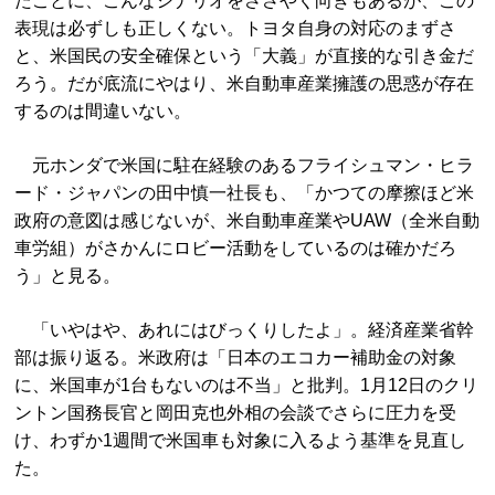
たことに、こんなシナリオをささやく向きもあるが、この
表現は必ずしも正しくない。トヨタ自身の対応のまずさ
と、米国民の安全確保という「大義」が直接的な引き金だ
ろう。だが底流にやはり、米自動車産業擁護の思惑が存在
するのは間違いない。
元ホンダで米国に駐在経験のあるフライシュマン・ヒラ
ード・ジャパンの田中慎一社長も、「かつての摩擦ほど米
政府の意図は感じないが、米自動車産業やUAW（全米自動
車労組）がさかんにロビー活動をしているのは確かだろ
う」と見る。
「いやはや、あれにはびっくりしたよ」。経済産業省幹
部は振り返る。米政府は「日本のエコカー補助金の対象
に、米国車が1台もないのは不当」と批判。1月12日のクリ
ントン国務長官と岡田克也外相の会談でさらに圧力を受
け、わずか1週間で米国車も対象に入るよう基準を見直し
た。