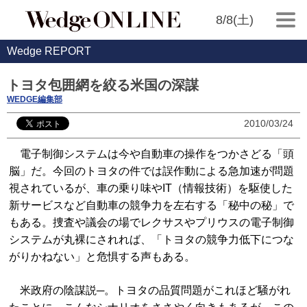
8/8(土)
Wedge REPORT
トヨタ包囲網を絞る米国の深謀
WEDGE編集部
2010/03/24
電子制御システムは今や自動車の操作をつかさどる「頭
脳」だ。今回のトヨタの件では誤作動による急加速が問題
視されているが、車の乗り味やIT（情報技術）を駆使した
新サービスなど自動車の競争力を左右する「秘中の秘」で
もある。捜査や議会の場でレクサスやプリウスの電子制御
システムが丸裸にされれば、「トヨタの競争力低下につな
がりかねない」と危惧する声もある。
米政府の陰謀説─。トヨタの品質問題がこれほど騒がれ