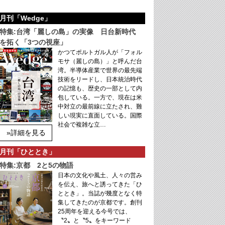
月刊「Wedge」
特集:台湾「麗しの島」の実像 日台新時代
を拓く「3つの視座」
かつてポルトガル人が「フォル
モサ（麗しの島）」と呼んだ台
湾。半導体産業で世界の最先端
技術をリードし、日本統治時代
の記憶も、歴史の一部として内
包している。一方で、現在は米
中対立の最前線に立たされ、難
しい現実に直面している。国際
社会で複雑な立…
»詳細を見る
月刊「ひととき」
特集:京都 2と5の物語
日本の文化や風土、人々の営み
を伝え、旅へと誘ってきた「ひ
ととき」。当誌が幾度となく特
集してきたのが京都です。創刊
25周年を迎える今号では、
〝2〟と〝5〟をキーワード