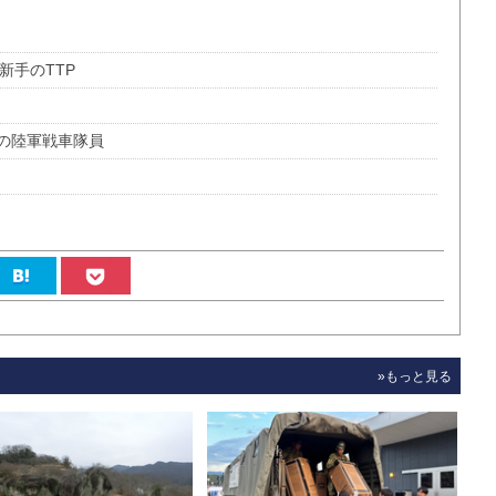
点
、新手のTTP
の陸軍戦車隊員
»もっと見る