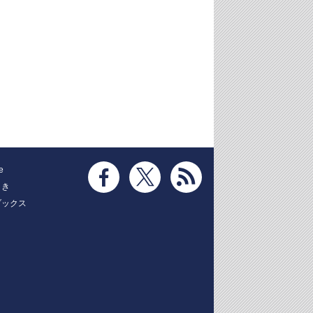
e
とき
ブックス