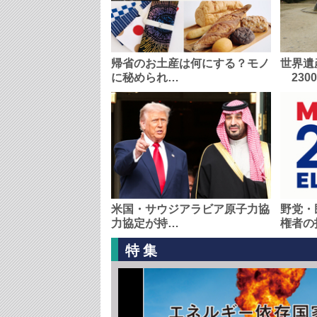
帰省のお土産は何にする？モノ
世界遺
に秘められ…
230
米国・サウジアラビア原子力協
野党・
力協定が持…
権者の
特集