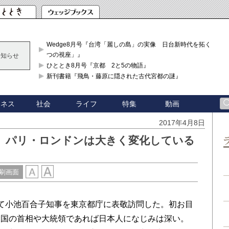
Wedge8月号『台湾「麗しの島」の実像 日台新時代を拓く「3
つの視座」』
お知らせ
ひととき8月号『京都 2と5の物語』
新刊書籍『飛鳥・藤原に隠された古代宮都の謎』
ジネス
社会
ライフ
特集
動画
2017年4月8日
、パリ・ロンドンは大きく変化している
刷画面
て小池百合子知事を東京都庁に表敬訪問した。初お目
大国の首相や大統領であれば日本人になじみは深い。