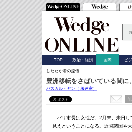
TOP
政治・経済
ビ
国際
したたか者の流儀
豊洲移転をさばいている間に
パスカル・ヤン
（ 著述家）
印
パリ市長は女性だ。2月末、来日し
見えということになる。近隣諸国や