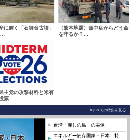
産に輝く「石舞台古墳」
〈熊本地震〉熱中症からどう命
0…
を守るか？…
民主党の攻撃材料と米有
投票…
»すべての特集を見る
台湾「麗しの島」の実像
エネルギー依存国家・日本 持