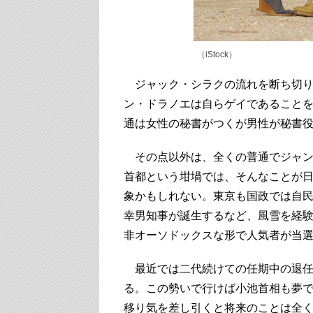
（iStock）
ジャック・シラクの流れを断ち切り
ン・ドラノエは自らゲイであること
通は女性の秘書がつくが男性が秘書
その点以外は、全くの普通でジャン
首都という坩堝では、そんなことが
象かもしれない。東京も国政では自
幸男知事が誕生するなど、風雪を経
非オーソドックスな形で人気者が当
最近では二代続けての任期中の退任
る。この勢いで行けば小池首相も夢
移り気を差し引くと将来のことは全