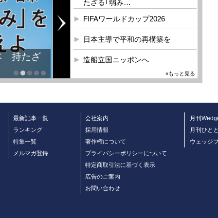
たざる｢弱み…
FIFAワールドカップ2026
日本主導で平和の再構築を
本 持たざ
造船立国ニッポンへ
»もっと見る
最新記事一覧
会社案内
月刊Wedg
ランキング
採用情報
月刊ひと
特集一覧
著作権について
ウェッジ
メルマガ登録
プライバシーポリシーについて
特定商取引法に基づく表示
広告のご案内
お問い合わせ