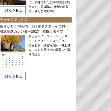
に、京都で新たな旅の物語を紡
ぎます。第1部は、俳優の常盤
»詳細を見る
貴子さんと仲間由紀…
ウェッジブックス
ありがとうT4&T5 923形ドクターイエロー
引退記念カレンダー2027 壁掛けタイプ
ドクターイエロー「T4」、そ
してドクターイエロー「T5」
の勇姿を、鉄道写真家・村上悠
太による四季折々の厳選した写
真で綴る。
»詳細を見る