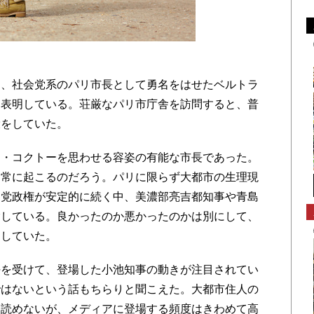
、社会党系のパリ市長として勇名をはせたベルトラ
を表明している。荘厳なパリ市庁舎を訪問すると、普
役をしていた。
・コクトーを思わせる容姿の有能な市長であった。
日常に起こるのだろう。パリに限らず大都市の生理現
民党政権が安定的に続く中、美濃部亮吉都知事や青島
験している。良かったのか悪かったのかは別にして、
選していた。
を受けて、登場した小池知事の動きが注目されてい
ではないという話もちらりと聞こえた。大都市住人の
く読めないが、メディアに登場する頻度はきわめて高