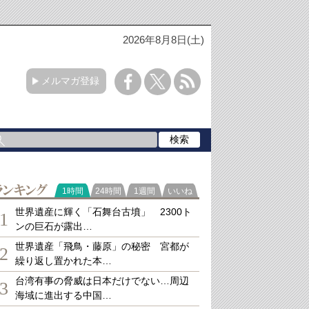
2026年8月8日(土)
メルマガ登録
ランキング
1時間
24時間
1週間
いいね
世界遺産に輝く「石舞台古墳」 2300ト
1
ンの巨石が露出…
世界遺産「飛鳥・藤原」の秘密 宮都が
2
繰り返し置かれた本…
台湾有事の脅威は日本だけでない…周辺
3
海域に進出する中国…