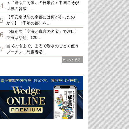
＜〝運命共同体〟の日米台＞中国こそが
4
世界の脅威....…
【平安京以前の京都には何があったの
5
か？】〈千年の都〉を…
〈特別展「空海と真言の名宝」で注目〉
6
空海はなぜ、120…
国民の命まで、まるで湯水のごとく使う
7
プーチン…死傷者増…
»もっと見る