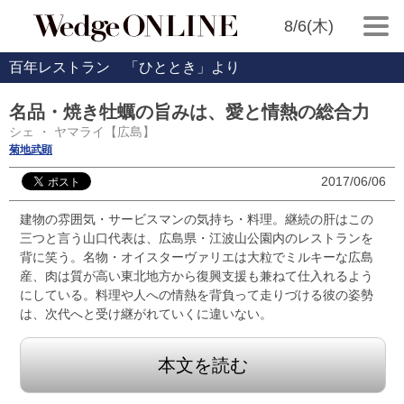
8/6(木)
百年レストラン 「ひととき」より
名品・焼き牡蠣の旨みは、愛と情熱の総合力
シェ ・ ヤマライ【広島】
菊地武顕
2017/06/06
建物の雰囲気・サービスマンの気持ち・料理。継続の肝はこの
三つと言う山口代表は、広島県・江波山公園内のレストランを
背に笑う。名物・オイスターヴァリエは大粒でミルキーな広島
産、肉は質が高い東北地方から復興支援も兼ねて仕入れるよう
にしている。料理や人への情熱を背負って走りづける彼の姿勢
は、次代へと受け継がれていくに違いない。
本文を読む