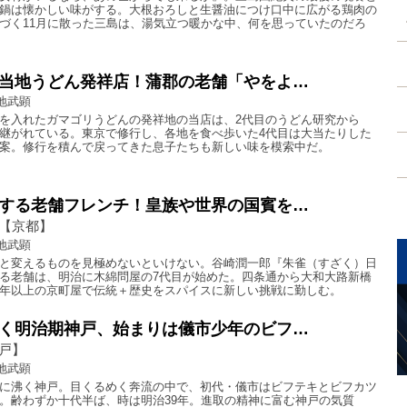
鍋は懐かしい味がする。大根おろしと生醤油につけ口中に広がる鶏肉の
づく11月に散った三島は、湯気立つ暖かな中、何を思っていたのだろ
当地うどん発祥店！蒲郡の老舗「やをよ…
地武顕
を入れたガマゴリうどんの発祥地の当店は、2代目のうどん研究から
継がれている。東京で修行し、各地を食べ歩いた4代目は大当たりした
案。修行を積んで戻ってきた息子たちも新しい味を模索中だ。
する老舗フレンチ！皇族や世界の国賓を…
【京都】
地武顕
と変えるものを見極めないといけない。谷崎潤一郎『朱雀（すざく）日
る老舗は、明治に木綿問屋の7代目が始めた。四条通から大和大路新橋
年以上の京町屋で伝統＋歴史をスパイスに新しい挑戦に勤しむ。
く明治期神戸、始まりは儀市少年のビフ…
戸】
地武顕
に沸く神戸。目くるめく奔流の中で、初代・儀市はビフテキとビフカツ
。齢わずか十代半ば、時は明治39年。進取の精神に富む神戸の気質