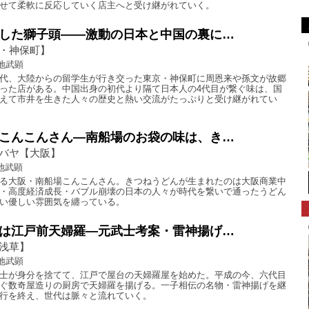
せて柔軟に反応していく店主へと受け継がれていく。
した獅子頭――激動の日本と中国の裏に…
・神保町】
地武顕
代、大陸からの留学生が行き交った東京・神保町に周恩来や孫文が故郷
った店がある。中国出身の初代より隔て日本人の4代目が繋ぐ味は、国
えて市井を生きた人々の歴史と熱い交流がたっぷりと受け継がれてい
こんこんさん―南船場のお袋の味は、き…
バヤ【大阪】
地武顕
る大阪・南船場こんこんさん。きつねうどんが生まれたのは大阪商業中
・高度経済成長・バブル崩壊の日本の人々が時代を繋いで通ったうどん
い優しい雰囲気を纏っている。
は江戸前天婦羅―元武士考案・雷神揚げ…
浅草】
地武顕
士が身分を捨てて、江戸で屋台の天婦羅屋を始めた。平成の今、六代目
ぐ数奇屋造りの厨房で天婦羅を揚げる。一子相伝の名物・雷神揚げを継
行を終え、世代は脈々と流れていく。