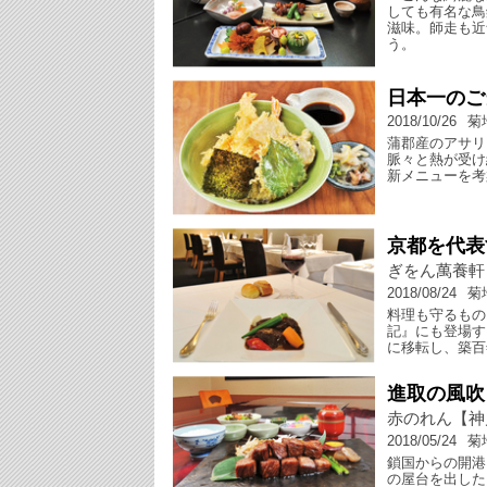
しても有名な鳥
滋味。師走も近
う。
日本一のご
2018/10/26
菊
蒲郡産のアサリ
脈々と熱が受け
新メニューを考
京都を代表
ぎをん萬養軒
2018/08/24
菊
料理も守るもの
記』にも登場す
に移転し、築百
進取の風吹
赤のれん【神
2018/05/24
菊
鎖国からの開港
の屋台を出した