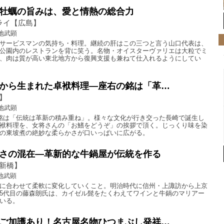
牡蠣の旨みは、愛と情熱の総合力
マライ【広島】
地武顕
サービスマンの気持ち・料理。継続の肝はこの三つと言う山口代表は、
公園内のレストランを背に笑う。名物・オイスターヴァリエは大粒でミ
、肉は質が高い東北地方から復興支援も兼ねて仕入れるようにしてい
から生まれた卓袱料理―座右の銘は「革…
】
地武顕
銘は「伝統は革新の積み重ね」。様々な文化が行き交った長崎で誕生し
袱料理を、女将さんの「お鰭をどうぞ」の挨拶で頂く。じっくり味を染
の東坡煮の絶妙な柔らかさが口いっぱいに広がる。
さの混在―革新的な牛鍋屋が伝統を作る
新橋】
地武顕
に合わせて柔軟に変化していくこと。明治時代に信州・上諏訪から上京
5代目の藤森朗氏は、カイゼル髭をたくわえてワインと牛鍋のマリアー
いる。
ご加護あり！名古屋名物ひつまぶし発祥…