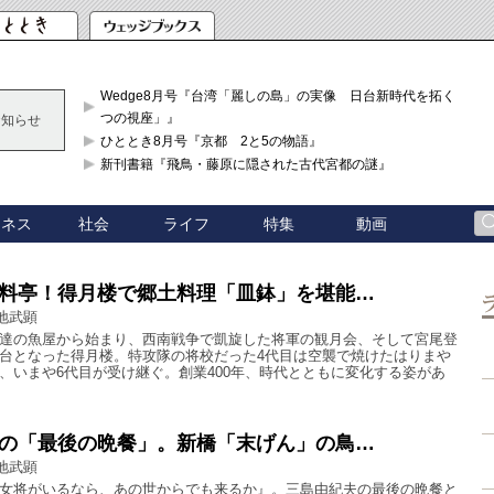
Wedge8月号『台湾「麗しの島」の実像 日台新時代を拓く「3
つの視座」』
お知らせ
ひととき8月号『京都 2と5の物語』
新刊書籍『飛鳥・藤原に隠された古代宮都の謎』
ジネス
社会
ライフ
特集
動画
料亭！得月楼で郷土料理「皿鉢」を堪能…
地武顕
達の魚屋から始まり、西南戦争で凱旋した将軍の観月会、そして宮尾登
台となった得月楼。特攻隊の将校だった4代目は空襲で焼けたはりまや
、いまや6代目が受け継ぐ。創業400年、時代とともに変化する姿があ
の「最後の晩餐」。新橋「末げん」の鳥…
地武顕
女将がいるなら、あの世からでも来るか』。三島由紀夫の最後の晩餐と