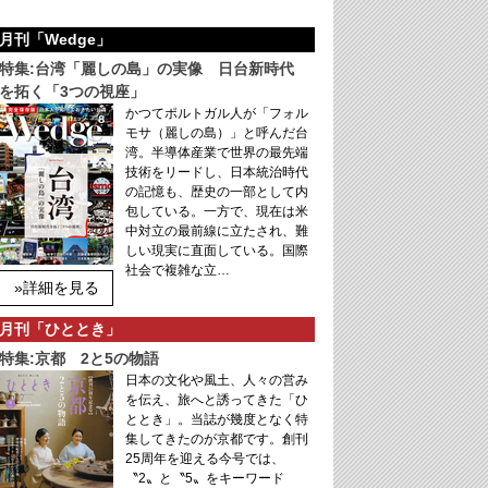
月刊「Wedge」
特集:台湾「麗しの島」の実像 日台新時代
を拓く「3つの視座」
かつてポルトガル人が「フォル
モサ（麗しの島）」と呼んだ台
湾。半導体産業で世界の最先端
技術をリードし、日本統治時代
の記憶も、歴史の一部として内
包している。一方で、現在は米
中対立の最前線に立たされ、難
しい現実に直面している。国際
社会で複雑な立…
»詳細を見る
月刊「ひととき」
特集:京都 2と5の物語
日本の文化や風土、人々の営み
を伝え、旅へと誘ってきた「ひ
ととき」。当誌が幾度となく特
集してきたのが京都です。創刊
25周年を迎える今号では、
〝2〟と〝5〟をキーワード