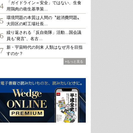
「ガイドライン＝安全」ではない、生食
4
用鶏肉の衛生基準策…
環境問題の本質は人間の〝超消費問題〟
5
大田区の町工場社長…
繰り返される「反自衛隊」活動…国会議
6
員も“発言”、名古…
新・宇宙時代の到来 人類はなぜ月を目指
7
すのか？
»もっと見る