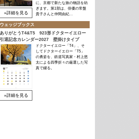
に、京都で新たな旅の物語を紡
ぎます。第1部は、俳優の常盤
»詳細を見る
貴子さんと仲間由紀…
ウェッジブックス
ありがとうT4&T5 923形ドクターイエロー
引退記念カレンダー2027 壁掛けタイプ
ドクターイエロー「T4」、そ
してドクターイエロー「T5」
の勇姿を、鉄道写真家・村上悠
太による四季折々の厳選した写
真で綴る。
»詳細を見る