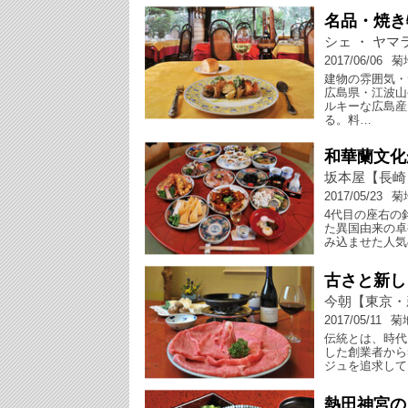
名品・焼き
シェ ・ ヤ
2017/06/06
菊
建物の雰囲気・
広島県・江波山
ルキーな広島産
る。料…
和華蘭文化
坂本屋【長崎
2017/05/23
菊
4代目の座右の
た異国由来の卓
み込ませた人気
古さと新し
今朝【東京・
2017/05/11
菊
伝統とは、時代
した創業者から
ジュを追求して
熱田神宮の