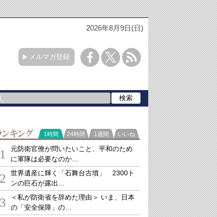
2026年8月9日(日)
メルマガ登録
ランキング
1時間
24時間
1週間
いいね
元防衛官僚が問いたいこと、平和のため
1
に軍隊は必要なのか…
世界遺産に輝く「石舞台古墳」 2300ト
2
ンの巨石が露出…
＜私が防衛省を辞めた理由＞ いま、日本
3
の「安全保障」の…