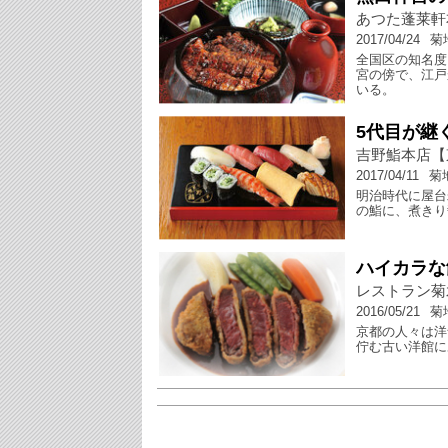
あつた蓬莱軒
2017/04/24
菊
全国区の知名度
宮の傍で、江戸
いる。
5代目が継
吉野鮨本店【
2017/04/11
菊
明治時代に屋台
の鮨に、煮きり
ハイカラな
レストラン菊
2016/05/21
菊
京都の人々は洋
佇む古い洋館に