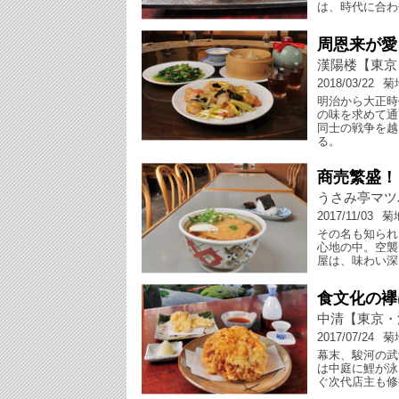
は、時代に合わ
周恩来が愛
漢陽楼【東京
2018/03/22
菊
明治から大正時
の味を求めて通
同士の戦争を越
る。
商売繁盛！
うさみ亭マツ
2017/11/03
菊
その名も知られ
心地の中。空襲
屋は、味わい深
食文化の襷
中清【東京・
2017/07/24
菊
幕末、駿河の武
は中庭に鯉が泳
ぐ次代店主も修