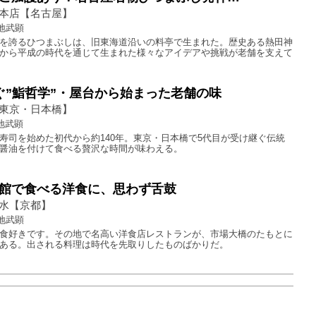
本店【名古屋】
地武顕
を誇るひつまぶしは、旧東海道沿いの料亭で生まれた。歴史ある熱田神
から平成の時代を通じて生まれた様々なアイデアや挑戦が老舗を支えて
ぐ”鮨哲学”・屋台から始まった老舗の味
東京・日本橋】
地武顕
寿司を始めた初代から約140年。東京・日本橋で5代目が受け継ぐ伝統
醤油を付けて食べる贅沢な時間が味わえる。
館で食べる洋食に、思わず舌鼓
水【京都】
地武顕
食好きです。その地で名高い洋食店レストランが、市場大橋のたもとに
ある。出される料理は時代を先取りしたものばかりだ。