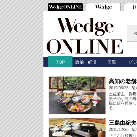
政治・経済
国際
ビ
TOP
高知の老舗
2019/06/26
菊
土佐藩主・御用
美子の小説の舞
橋に店を再建し
る。
三島由紀夫
2018/12/26
菊
『こんな綺麗な