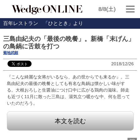
8/8(土)
百年レストラン 「ひととき」より
三島由紀夫の「最後の晩餐」。新橋「末げん」
の鳥鍋に舌鼓を打つ
菊地武顕
2018/12/26
『こんな綺麗な女将がいるなら、あの世からでも来るか』。三
島由紀夫の最後の晩餐としても有名な鳥鍋は懐かしい味がす
る。大根おろしと生醤油につけ口中に広がる鶏肉の滋味。師走
も近づく11月に散った三島は、湯気立つ暖かな中、何を思って
いたのだろう。
本文を読む