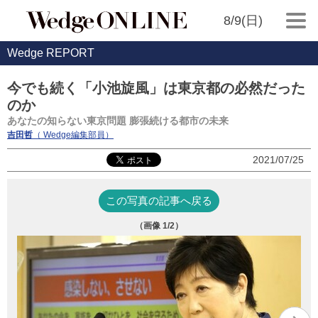
8/9(日)
Wedge REPORT
今でも続く「小池旋風」は東京都の必然だった
のか
あなたの知らない東京問題 膨張続ける都市の未来
吉田哲
（ Wedge編集部員）
2021/07/25
この写真の記事へ戻る
（画像
1
/2）