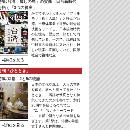
特集:台湾「麗しの島」の実像 日台新時代
を拓く「3つの視座」
かつてポルトガル人が「フォル
モサ（麗しの島）」と呼んだ台
湾。半導体産業で世界の最先端
技術をリードし、日本統治時代
の記憶も、歴史の一部として内
包している。一方で、現在は米
中対立の最前線に立たされ、難
しい現実に直面している。国際
社会で複雑な立…
»詳細を見る
月刊「ひととき」
特集:京都 2と5の物語
日本の文化や風土、人々の営み
を伝え、旅へと誘ってきた「ひ
ととき」。当誌が幾度となく特
集してきたのが京都です。創刊
25周年を迎える今号では、
〝2〟と〝5〟をキーワード
に、京都で新たな旅の物語を紡
ぎます。第1部は、俳優の常盤
»詳細を見る
貴子さんと仲間由紀…