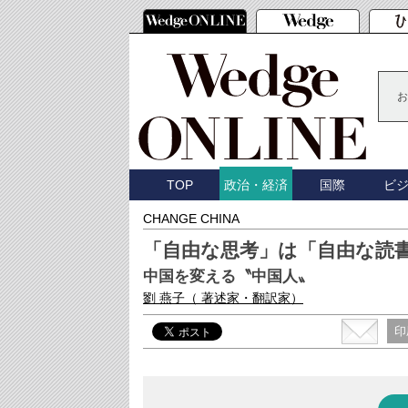
お
TOP
国際
ビ
政治・経済
CHANGE CHINA
「自由な思考」は「自由な読
中国を変える〝中国人〟
劉 燕子
（ 著述家・翻訳家）
印