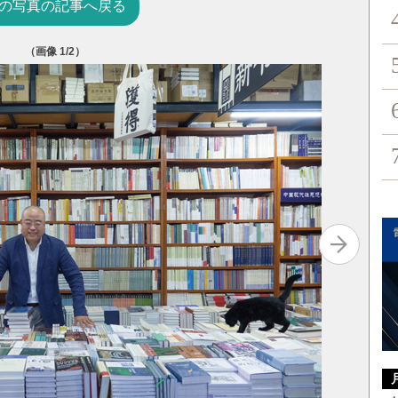
の写真の記事へ戻る
（画像
1
/2）
読者から