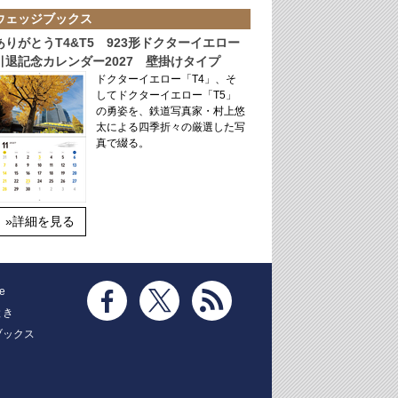
ウェッジブックス
ありがとうT4&T5 923形ドクターイエロー
引退記念カレンダー2027 壁掛けタイプ
ドクターイエロー「T4」、そ
してドクターイエロー「T5」
の勇姿を、鉄道写真家・村上悠
太による四季折々の厳選した写
真で綴る。
»詳細を見る
e
とき
ブックス