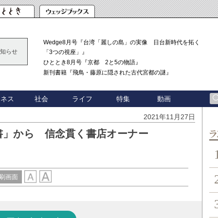
Wedge8月号『台湾「麗しの島」の実像 日台新時代を拓く
知らせ
「3つの視座」』
ひととき8月号『京都 2と5の物語』
新刊書籍『飛鳥・藤原に隠された古代宮都の謎』
ジネス
社会
ライフ
特集
動画
2021年11月27日
書」から 信念貫く書店オーナー
ン
刷画面