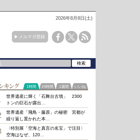
2026年8月8日(土)
メルマガ登録
ラ
1時間
24時間
1週間
いいね
キング
世界遺産に輝く「石舞台古墳」 2300
1
トンの巨石が露出…
世界遺産「飛鳥・藤原」の秘密 宮都が
2
繰り返し置かれた本…
〈特別展「空海と真言の名宝」で注目〉
3
空海はなぜ、120…