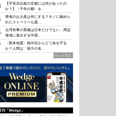
【平安京以前の京都には何があったの
4
か？】〈千年の都〉を…
帰省のお土産は何にする？モノに秘めら
5
れたストーリーも届…
頼まれ、嗜好に合いそうな本を選ぶ劉蘇里氏（左）
台湾有事の脅威は日本だけでない…周辺
6
海域に進出する中国…
〈熊本地震〉熱中症からどう命を守る
7
か？人間は「発汗の名…
»もっと見る
月刊「Wedge」