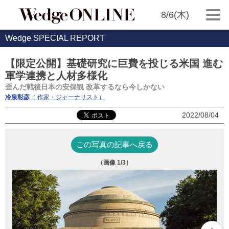
8/6(木)
Wedge SPECIAL REPORT
【限定公開】基礎研究に巨費を投じる米国 進む
軍学連携と人材多様化
歪んだ戦後日本の安保観 改革するなら今しかない
冷泉彰彦
（ 作家・ジャーナリスト）
2022/08/04
この写真の記事へ戻る
（画像
1
/3）
（出
（