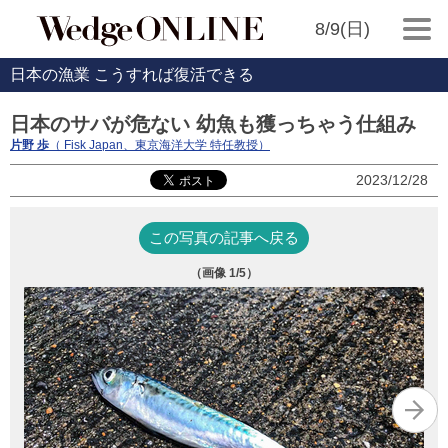
8/9(日)
日本の漁業 こうすれば復活できる
日本のサバが危ない 幼魚も獲っちゃう仕組み
片野 歩
（ Fisk Japan、東京海洋大学 特任教授）
2023/12/28
この写真の記事へ戻る
（画像
1
/5）
（