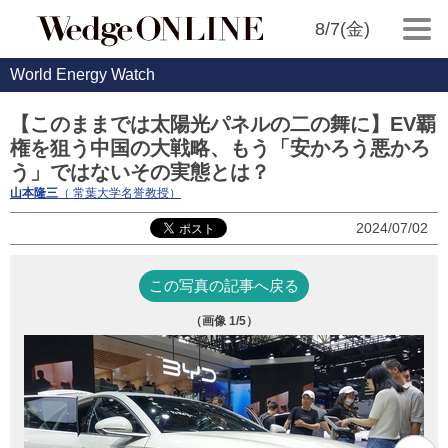
8/7(金)
World Energy Watch
【このままでは太陽光パネルの二の舞に】EV覇
権を狙う中国の大戦略、もう「安かろう悪かろ
う」ではないその実態とは？
山本隆三
（ 常葉大学名誉教授）
2024/07/02
この写真の記事へ戻る
（画像
1
/5）
写