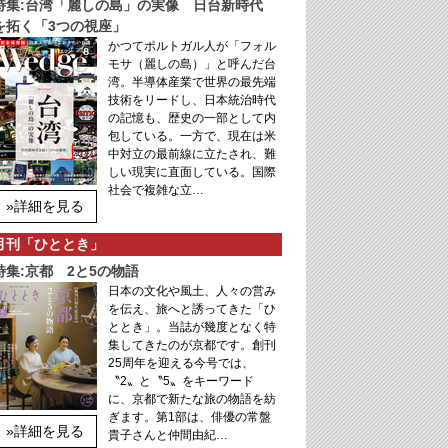
特集:台湾「麗しの島」の実像 日台新時代
を拓く「3つの視座」
かつてポルトガル人が「フォル
モサ（麗しの島）」と呼んだ台
湾。半導体産業で世界の最先端
技術をリードし、日本統治時代
の記憶も、歴史の一部として内
包している。一方で、現在は米
中対立の最前線に立たされ、難
しい現実に直面している。国際
社会で複雑な立…
»詳細を見る
月刊「ひととき」
特集:京都 2と5の物語
日本の文化や風土、人々の営み
を伝え、旅へと誘ってきた「ひ
ととき」。当誌が幾度となく特
集してきたのが京都です。創刊
25周年を迎える今号では、
〝2〟と〝5〟をキーワード
に、京都で新たな旅の物語を紡
ぎます。第1部は、俳優の常盤
»詳細を見る
貴子さんと仲間由紀…