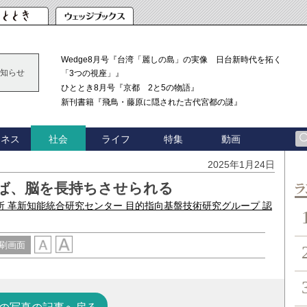
Wedge8月号『台湾「麗しの島」の実像 日台新時代を拓く
知らせ
「3つの視座」』
ひととき8月号『京都 2と5の物語』
新刊書籍『飛鳥・藤原に隠された古代宮都の謎』
ジネス
ライフ
特集
動画
社会
2025年1月24日
ば、脳を長持ちさせられる
ン
所 革新知能統合研究センター 目的指向基盤技術研究グループ 認
刷画面