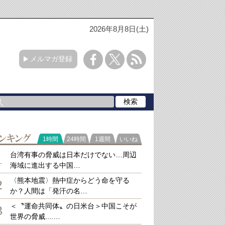
2026年8月8日(土)
メルマガ登録
ラ
1時間
24時間
1週間
いいね
キング
台湾有事の脅威は日本だけでない…周辺
1
海域に進出する中国…
〈熊本地震〉熱中症からどう命を守る
2
か？人間は「発汗の名…
＜〝運命共同体〟の日米台＞中国こそが
3
世界の脅威....…