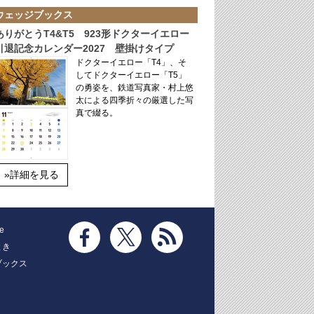
ウェッジブックス
ありがとうT4&T5 923形ドクターイエロー
引退記念カレンダー2027 壁掛けタイプ
ドクターイエロー「T4」、そ
してドクターイエロー「T5」
の勇姿を、鉄道写真家・村上悠
太による四季折々の厳選した写
真で綴る。
»詳細を見る
e
とき
ブックス