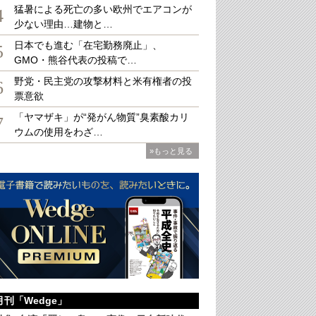
猛暑による死亡の多い欧州でエアコンが
4
少ない理由…建物と…
日本でも進む「在宅勤務廃止」、
5
GMO・熊谷代表の投稿で…
脳が長持ちする会話
』より
野党・民主党の攻撃材料と米有権者の投
6
票意欲
「ヤマザキ」が“発がん物質”臭素酸カリ
7
ウムの使用をわざ…
»もっと見る
月刊「Wedge」