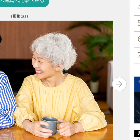
の写真の記事へ戻る
（画像
1
/3）
出所：『