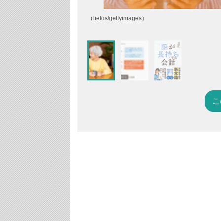
（lielos/gettyimages）
こ