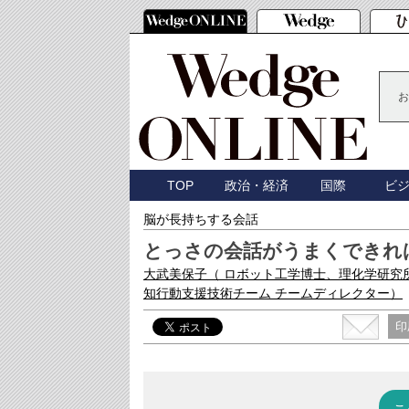
お
TOP
政治・経済
国際
ビ
脳が長持ちする会話
とっさの会話がうまくできれ
大武美保子
（ ロボット工学博士、理化学研究
知行動支援技術チーム チームディレクター）
印