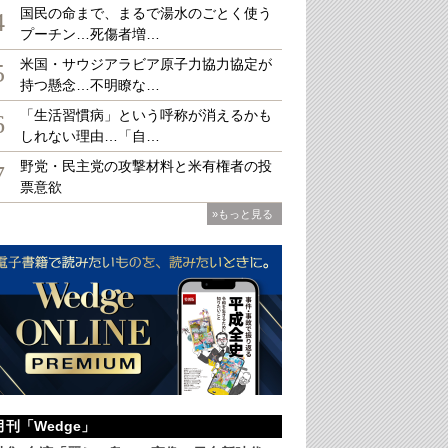
国民の命まで、まるで湯水のごとく使う
4
プーチン…死傷者増…
米国・サウジアラビア原子力協力協定が
5
持つ懸念…不明瞭な…
権の「ディール」によっては、中国の国産旅客機の発着に影響を及ぼす（ HuyNguyenSG
「生活習慣病」という呼称が消えるかも
6
しれない理由…「自…
野党・民主党の攻撃材料と米有権者の投
7
票意欲
»もっと見る
月刊「Wedge」