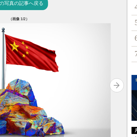
の写真の記事へ戻る
（画像
1
/2）
トランプ政