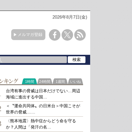
2026年8月7日(金)
メルマガ登録
ラ
1時間
24時間
1週間
いいね
キング
台湾有事の脅威は日本だけでない…周辺
1
海域に進出する中国…
＜〝運命共同体〟の日米台＞中国こそが
2
世界の脅威....…
〈熊本地震〉熱中症からどう命を守る
3
か？人間は「発汗の名…