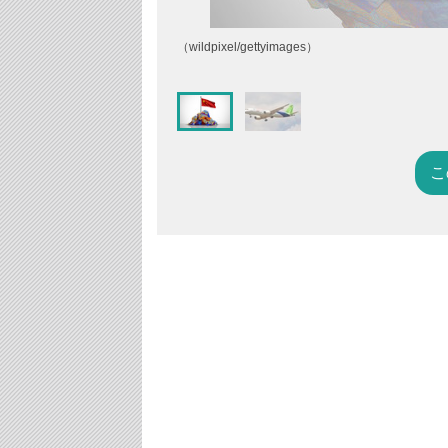
（wildpixel/gettyimages）
こ