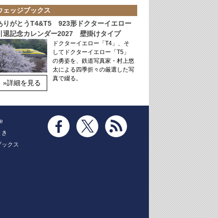
ウェッジブックス
ありがとうT4&T5 923形ドクターイエロー
引退記念カレンダー2027 壁掛けタイプ
ドクターイエロー「T4」、そ
してドクターイエロー「T5」
の勇姿を、鉄道写真家・村上悠
太による四季折々の厳選した写
真で綴る。
»詳細を見る
e
とき
ブックス