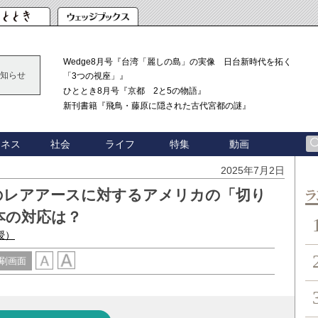
Wedge8月号『台湾「麗しの島」の実像 日台新時代を拓く
知らせ
「3つの視座」』
ひととき8月号『京都 2と5の物語』
新刊書籍『飛鳥・藤原に隠された古代宮都の謎』
ジネス
社会
ライフ
特集
動画
2025年7月2日
のレアアースに対するアメリカの「切り
ン
本の対応は？
授）
刷画面