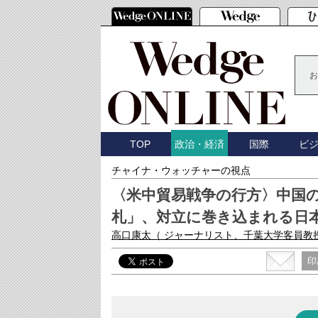
お
TOP
国際
ビ
政治・経済
チャイナ・ウォッチャーの視点
〈米中貿易戦争の行方〉中国
札」、対立に巻き込まれる日
高口康太
（ ジャーナリスト、千葉大学客員教
印