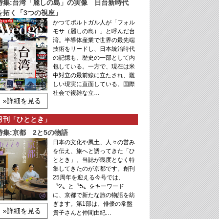
特集:台湾「麗しの島」の実像 日台新時代
を拓く「3つの視座」
かつてポルトガル人が「フォル
モサ（麗しの島）」と呼んだ台
湾。半導体産業で世界の最先端
技術をリードし、日本統治時代
の記憶も、歴史の一部として内
包している。一方で、現在は米
中対立の最前線に立たされ、難
しい現実に直面している。国際
社会で複雑な立…
»詳細を見る
月刊「ひととき」
特集:京都 2と5の物語
日本の文化や風土、人々の営み
を伝え、旅へと誘ってきた「ひ
ととき」。当誌が幾度となく特
集してきたのが京都です。創刊
25周年を迎える今号では、
〝2〟と〝5〟をキーワード
に、京都で新たな旅の物語を紡
ぎます。第1部は、俳優の常盤
»詳細を見る
貴子さんと仲間由紀…