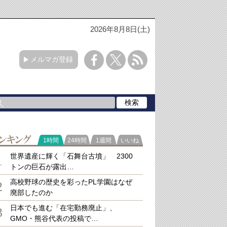
2026年8月8日(土)
メルマガ登録
ラ
1時間
24時間
1週間
いいね
キング
世界遺産に輝く「石舞台古墳」 2300
1
トンの巨石が露出…
高校野球の歴史を彩ったPL学園はなぜ
2
廃部したのか
日本でも進む「在宅勤務廃止」、
3
GMO・熊谷代表の投稿で…