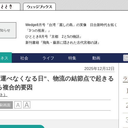
Wedge8月号『台湾「麗しの島」の実像 日台新時代を拓く
知らせ
「3つの視座」』
ひととき8月号『京都 2と5の物語』
新刊書籍『飛鳥・藤原に隠された古代宮都の謎』
社会
ライフ
特集
動画
ジネス
2025年12月12日
が運べなくなる日”、物流の結節点で起きる
ン
る複合的要因
スト）
刷画面