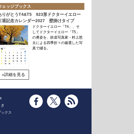
ウェッジブックス
ありがとうT4&T5 923形ドクターイエロー
引退記念カレンダー2027 壁掛けタイプ
ドクターイエロー「T4」、そ
してドクターイエロー「T5」
の勇姿を、鉄道写真家・村上悠
太による四季折々の厳選した写
真で綴る。
»詳細を見る
e
とき
ブックス