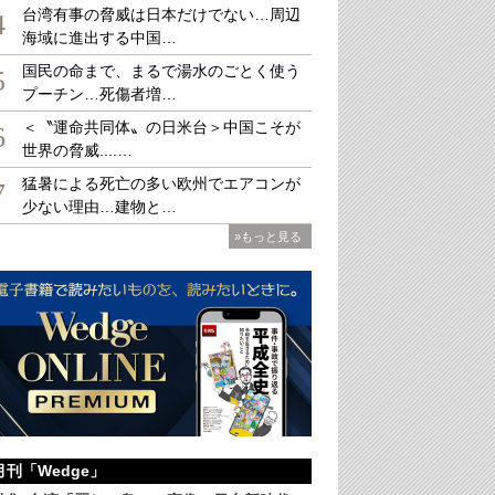
台湾有事の脅威は日本だけでない…周辺
4
海域に進出する中国…
国民の命まで、まるで湯水のごとく使う
5
プーチン…死傷者増…
大
＜〝運命共同体〟の日米台＞中国こそが
6
世界の脅威....…
猛暑による死亡の多い欧州でエアコンが
7
少ない理由…建物と…
»もっと見る
月刊「Wedge」