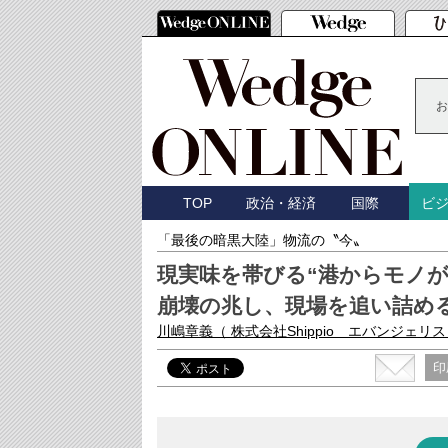
お
TOP
政治・経済
国際
ビ
「最後の暗黒大陸」物流の〝今〟
現実味を帯びる“港からモノ
崩壊の兆し、現場を追い詰め
川嶋章義
（ 株式会社Shippio エバンジェリ
印