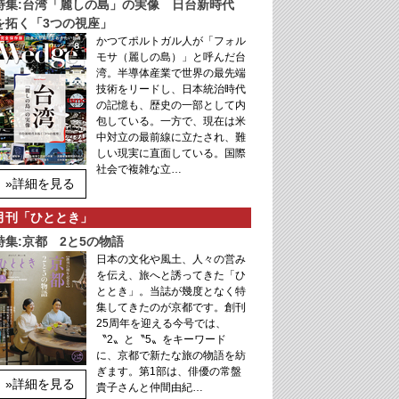
特集:台湾「麗しの島」の実像 日台新時代
を拓く「3つの視座」
かつてポルトガル人が「フォル
モサ（麗しの島）」と呼んだ台
湾。半導体産業で世界の最先端
技術をリードし、日本統治時代
の記憶も、歴史の一部として内
包している。一方で、現在は米
中対立の最前線に立たされ、難
しい現実に直面している。国際
社会で複雑な立…
»詳細を見る
月刊「ひととき」
特集:京都 2と5の物語
日本の文化や風土、人々の営み
を伝え、旅へと誘ってきた「ひ
ととき」。当誌が幾度となく特
集してきたのが京都です。創刊
25周年を迎える今号では、
〝2〟と〝5〟をキーワード
に、京都で新たな旅の物語を紡
ぎます。第1部は、俳優の常盤
»詳細を見る
貴子さんと仲間由紀…