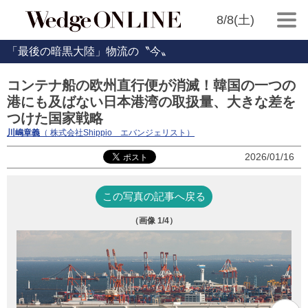
8/8(土)
「最後の暗黒大陸」物流の〝今〟
コンテナ船の欧州直行便が消滅！韓国の一つの
港にも及ばない日本港湾の取扱量、大きな差を
つけた国家戦略
川嶋章義
（ 株式会社Shippio エバンジェリスト）
2026/01/16
この写真の記事へ戻る
（画像
1
/4）
（