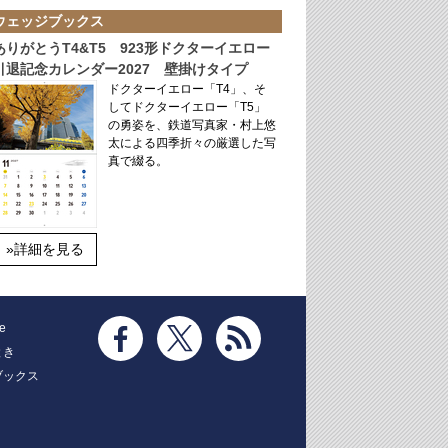
ウェッジブックス
ありがとうT4&T5 923形ドクターイエロー
引退記念カレンダー2027 壁掛けタイプ
ドクターイエロー「T4」、そ
してドクターイエロー「T5」
の勇姿を、鉄道写真家・村上悠
太による四季折々の厳選した写
真で綴る。
»詳細を見る
e
とき
ブックス