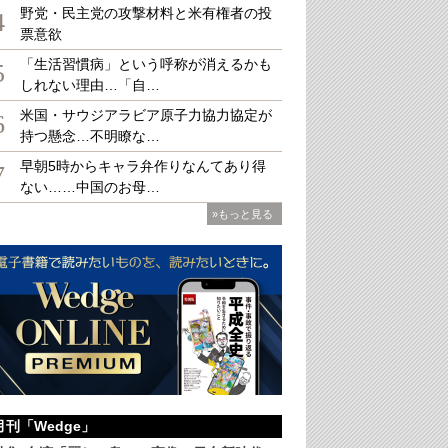
野党・民主党の攻撃材料と米有権者の投
4
票意欲
「生活習慣病」という呼称が消えるかも
5
しれない理由…「自…
の〝存在価値〟を語った森保監督（松尾/アフロスポーツ）
米国・サウジアラビア原子力協力協定が
6
持つ懸念…不明瞭な…
早朝5時からキャラ弁作りなんてあり得
7
ない……中国のお母…
»もっと見る
月刊「Wedge」