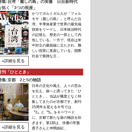
特集:台湾「麗しの島」の実像 日台新時代
を拓く「3つの視座」
かつてポルトガル人が「フォル
モサ（麗しの島）」と呼んだ台
湾。半導体産業で世界の最先端
技術をリードし、日本統治時代
の記憶も、歴史の一部として内
包している。一方で、現在は米
中対立の最前線に立たされ、難
しい現実に直面している。国際
社会で複雑な立…
»詳細を見る
月刊「ひととき」
特集:京都 2と5の物語
日本の文化や風土、人々の営み
を伝え、旅へと誘ってきた「ひ
ととき」。当誌が幾度となく特
集してきたのが京都です。創刊
25周年を迎える今号では、
〝2〟と〝5〟をキーワード
に、京都で新たな旅の物語を紡
ぎます。第1部は、俳優の常盤
»詳細を見る
貴子さんと仲間由紀…