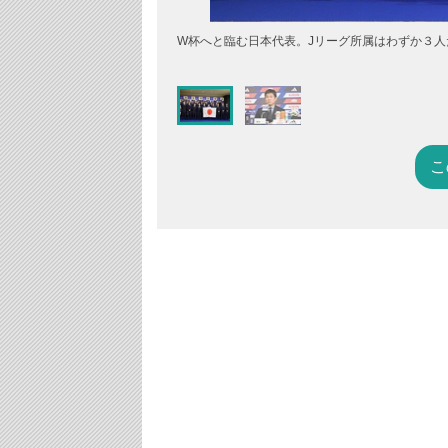
W杯へと臨む日本代表。Jリーグ所属はわずか３人
こ