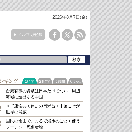
2026年8月7日(金)
メルマガ登録
ラ
1時間
24時間
1週間
いいね
キング
台湾有事の脅威は日本だけでない…周辺
1
海域に進出する中国…
＜〝運命共同体〟の日米台＞中国こそが
2
世界の脅威....…
国民の命まで、まるで湯水のごとく使う
3
プーチン…死傷者増…