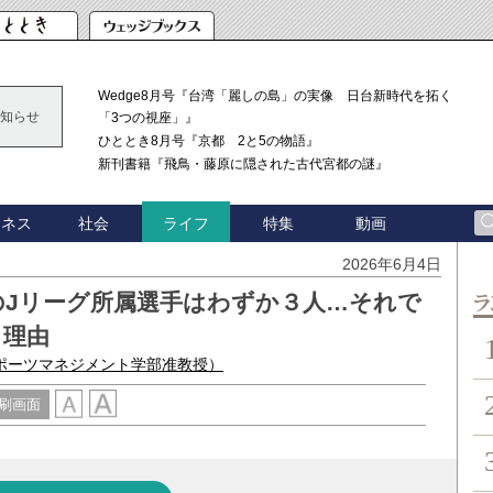
Wedge8月号『台湾「麗しの島」の実像 日台新時代を拓く
知らせ
「3つの視座」』
ひととき8月号『京都 2と5の物語』
新刊書籍『飛鳥・藤原に隠された古代宮都の謎』
ジネス
社会
特集
動画
ライフ
2026年6月4日
のJリーグ所属選手はわずか３人…それで
ン
る理由
ポーツマネジメント学部准教授）
刷画面