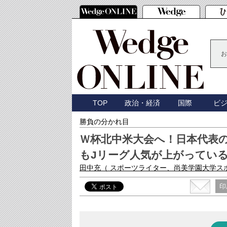
お
TOP
政治・経済
国際
ビ
勝負の分かれ目
Ｗ杯北中米大会へ！日本代表
もJリーグ人気が上がってい
田中充
（ スポーツライター、尚美学園大学ス
印