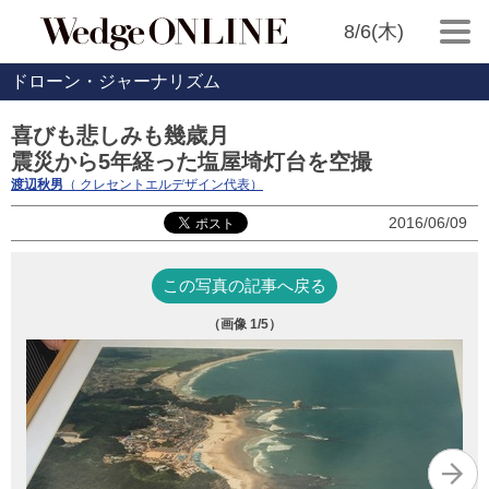
8/6(木)
ドローン・ジャーナリズム
喜びも悲しみも幾歳月
震災から5年経った塩屋埼灯台を空撮
渡辺秋男
（ クレセントエルデザイン代表）
2016/06/09
この写真の記事へ戻る
（画像
1
/5）