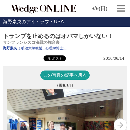
8/9(日)
海野素央のアイ・ラブ・USA
トランプを止めるのはオバマしかいない！
サンフランシスコ決戦の舞台裏
海野素央
（ 明治大学教授 心理学博士）
2016/06/14
この写真の記事へ戻る
（画像
1
/3）