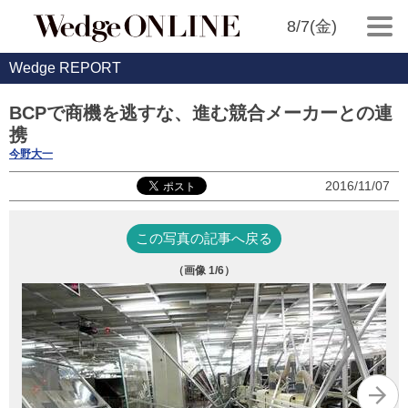
8/7(金)
Wedge REPORT
BCPで商機を逃すな、進む競合メーカーとの連
携
今野大一
2016/11/07
この写真の記事へ戻る
（画像
1
/6）
復
（写