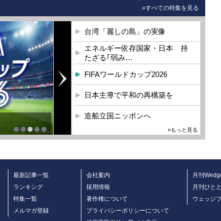
»すべての特集を見る
台湾「麗しの島」の実像
エネルギー依存国家・日本 持
たざる｢弱み…
FIFAワールドカップ2026
日本主導で平和の再構築を
造船立国ニッポンへ
»もっと見る
最新記事一覧
会社案内
月刊Wedg
ランキング
採用情報
月刊ひと
特集一覧
著作権について
ウェッジ
メルマガ登録
プライバシーポリシーについて