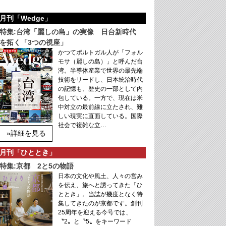
月刊「Wedge」
特集:台湾「麗しの島」の実像 日台新時代
を拓く「3つの視座」
かつてポルトガル人が「フォル
モサ（麗しの島）」と呼んだ台
湾。半導体産業で世界の最先端
技術をリードし、日本統治時代
の記憶も、歴史の一部として内
包している。一方で、現在は米
中対立の最前線に立たされ、難
しい現実に直面している。国際
社会で複雑な立…
»詳細を見る
月刊「ひととき」
特集:京都 2と5の物語
日本の文化や風土、人々の営み
を伝え、旅へと誘ってきた「ひ
ととき」。当誌が幾度となく特
集してきたのが京都です。創刊
25周年を迎える今号では、
〝2〟と〝5〟をキーワード