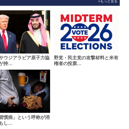
»もっと見る
サウジアラビア原子力協
野党・民主党の攻撃材料と米有
が持…
権者の投票…
習慣病」という呼称が消
もし…