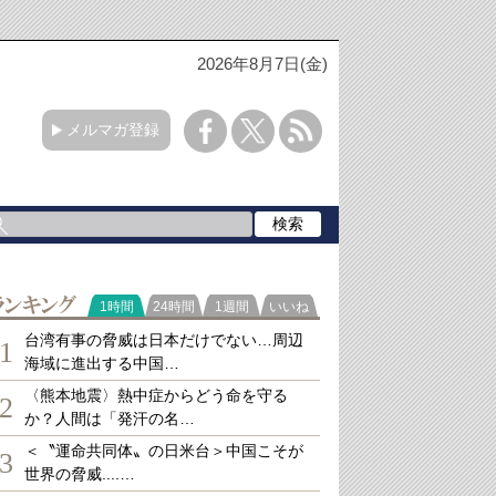
2026年8月7日(金)
メルマガ登録
ランキング
1時間
24時間
1週間
いいね
台湾有事の脅威は日本だけでない…周辺
1
海域に進出する中国…
〈熊本地震〉熱中症からどう命を守る
2
か？人間は「発汗の名…
＜〝運命共同体〟の日米台＞中国こそが
3
世界の脅威....…