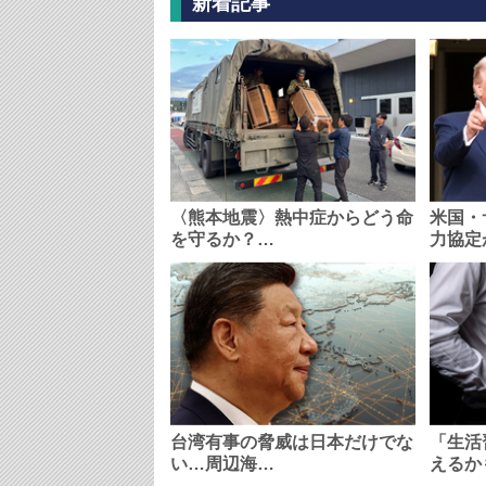
新着記事
〈熊本地震〉熱中症からどう命
米国・
を守るか？…
力協定
台湾有事の脅威は日本だけでな
「生活
い…周辺海…
えるか