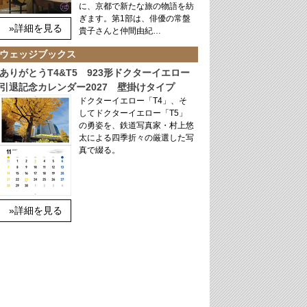
に、京都で新たな旅の物語を紡
ぎます。第1部は、俳優の常盤
»詳細を見る
貴子さんと仲間由紀…
ウェッジブックス
ありがとうT4&T5 923形ドクターイエロー
引退記念カレンダー2027 壁掛けタイプ
ドクターイエロー「T4」、そ
してドクターイエロー「T5」
の勇姿を、鉄道写真家・村上悠
太による四季折々の厳選した写
真で綴る。
»詳細を見る