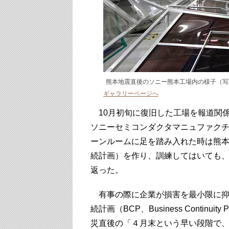
熊本地震直後のソニー熊本工場内の様子（写真・S
ギャラリーページへ
10月初旬に復旧した工場を報道関
ソニーセミコンダクタマニュファク
ーンルームに足を踏み入れた時は熊本
続計画）を作り、訓練してはいても
返った。
有事の際に企業が損害を最小限に抑
続計画（BCP、Business Contin
災直後の「４月末という早い段階で