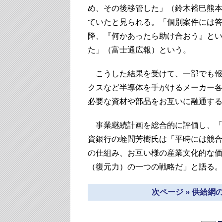
め、その後移管した」（鈴木裕巳熊本
ていたと見られる。「個別案件には
降、『何かあったら助け合おう』と
た」（富士通広報）という。
こうした結果を受けて、一部でも報
クスなど半導体を手がけるメーカー
必要な資材や部品をお互いに融通す
事業継続計画を総合的に評価し、「BC
資銀行の蛭間芳樹氏は「平時には競
の仕組み、お互い様の産業文化的な
（復元力）の一つの戦略だ」と語る
次ページ » 供給