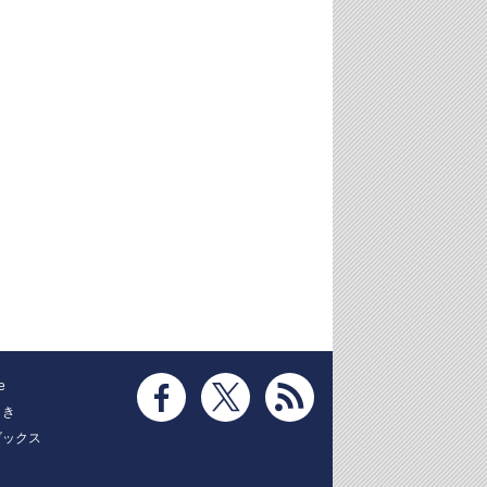
e
とき
ブックス