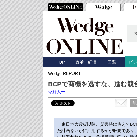
TOP
政治・経済
国際
ビ
Wedge REPORT
BCPで商機を逃すな、進む競
今野大一
印
東日本大震災以降、災害時に備えてBCP
た計画をいかに活用するかが肝要であり