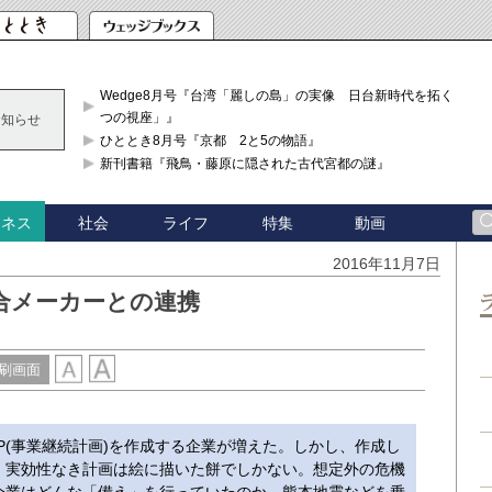
Wedge8月号『台湾「麗しの島」の実像 日台新時代を拓く「3
つの視座」』
お知らせ
ひととき8月号『京都 2と5の物語』
新刊書籍『飛鳥・藤原に隠された古代宮都の謎』
社会
ライフ
特集
動画
ジネス
2016年11月7日
合メーカーとの連携
刷画面
(事業継続計画)を作成する企業が増えた。しかし、作成し
、実効性なき計画は絵に描いた餅でしかない。想定外の危機