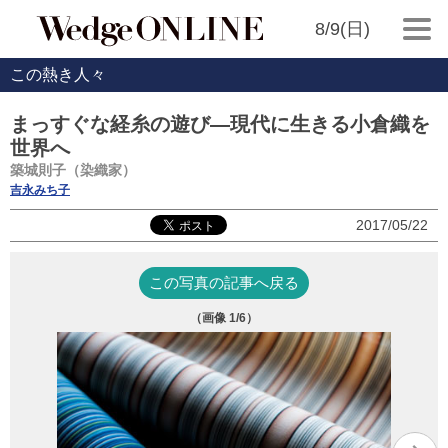
8/9(日)
この熱き人々
まっすぐな経糸の遊び―現代に生きる小倉織を
世界へ
築城則子（染織家）
吉永みち子
2017/05/22
この写真の記事へ戻る
（画像
1
/6）