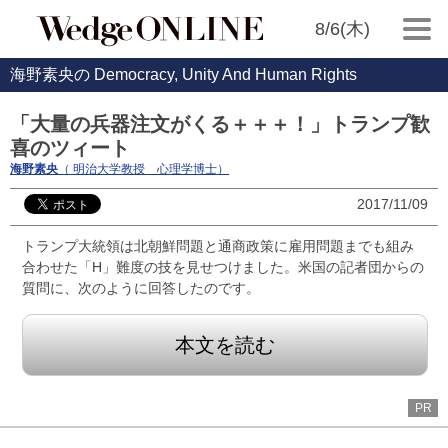
8/6(木)
海野素央の Democracy, Unity And Human Rights
「大量の兵器注文がくる＋＋＋！」トランプ歓
喜のツィート
海野素央
（ 明治大学教授 心理学博士）
2017/11/09
トランプ大統領は北朝鮮問題と通商政策に雇用問題までも組み
合わせた「H」難度の技を見せつけました。米国の記者団からの
質問に、次のように回答したのです。
本文を読む
PR