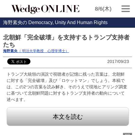
8/6(木)
海野素央の Democracy, Unity And Human Rights
北朝鮮「完全破壊」を支持するトランプ支持者
たち
海野素央
（ 明治大学教授 心理学博士）
2017/09/23
トランプ大統領の演説で視聴者が記憶に残った言葉は、北朝鮮
に対する「完全破壊」及び「ロケットマン」でしょう。本稿で
は、この2つの言葉を読み解き、そのうえで現地ヒアリング調査
に基づいて北朝鮮問題に対するトランプ支持者の動向について
述べます。
本文を読む