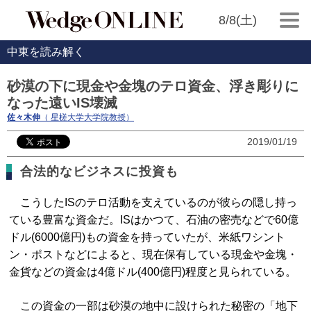
8/8(土)
中東を読み解く
砂漠の下に現金や金塊のテロ資金、浮き彫りに
なった遠いIS壊滅
佐々木伸
（ 星槎大学大学院教授）
2019/01/19
合法的なビジネスに投資も
こうしたISのテロ活動を支えているのが彼らの隠し持っ
ている豊富な資金だ。ISはかつて、石油の密売などで60億
ドル(6000億円)もの資金を持っていたが、米紙ワシント
ン・ポストなどによると、現在保有している現金や金塊・
金貨などの資金は4億ドル(400億円)程度と見られている。
この資金の一部は砂漠の地中に設けられた秘密の「地下