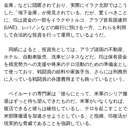
金庫」などに隠匿されており、実際にイラク北部ではこう
した「地下金庫」が発見されている。だが、驚くべきこと
に、ISは資金の一部をイラクやトルコ、アラブ首長国連邦
(UAE)、レバノンなどの銀行に預ける一方、これらを利用
して合法的な投資を行って運用しているようだ。
同紙によると、投資先としては、アラブ諸国の不動産、
ホテル、自動車販売、洗車ビジネスなどだ。ISは保有資金
を残党勢力への支援や将来のテロ活動のための準備金とし
て使っており、戦闘員の給料や家族手当、さらには刑務所
に入っている戦闘員の弁護費用までも賄っているという。
ベイルートの専門家は「彼らにとって、米軍のシリア撤
退はずっと待ち望んできたものだ。米軍がいなくなれば、
復活できると彼らは確信しているし、テロを起こすことで
米部隊撤退を加速させようとしている」と指摘、IS復活が
現実的な脅威であることを強調している。