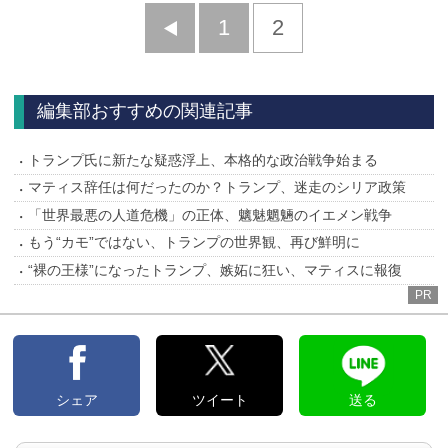
前
1
2
へ
編集部おすすめの関連記事
トランプ氏に新たな疑惑浮上、本格的な政治戦争始まる
マティス辞任は何だったのか？トランプ、迷走のシリア政策
「世界最悪の人道危機」の正体、魑魅魍魎のイエメン戦争
もう“カモ”ではない、トランプの世界観、再び鮮明に
“裸の王様”になったトランプ、嫉妬に狂い、マティスに報復
PR
シェア
ツイート
送る