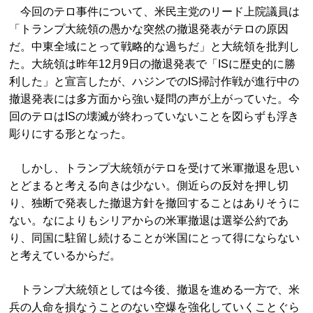
今回のテロ事件について、米民主党のリード上院議員は
「トランプ大統領の愚かな突然の撤退発表がテロの原因
だ。中東全域にとって戦略的な過ちだ」と大統領を批判し
た。大統領は昨年12月9日の撤退発表で「ISに歴史的に勝
利した」と宣言したが、ハジンでのIS掃討作戦が進行中の
撤退発表には多方面から強い疑問の声が上がっていた。今
回のテロはISの壊滅が終わっていないことを図らずも浮き
彫りにする形となった。
しかし、トランプ大統領がテロを受けて米軍撤退を思い
とどまると考える向きは少ない。側近らの反対を押し切
り、独断で発表した撤退方針を撤回することはありそうに
ない。なによりもシリアからの米軍撤退は選挙公約であ
り、同国に駐留し続けることが米国にとって得にならない
と考えているからだ。
トランプ大統領としては今後、撤退を進める一方で、米
兵の人命を損なうことのない空爆を強化していくことぐら