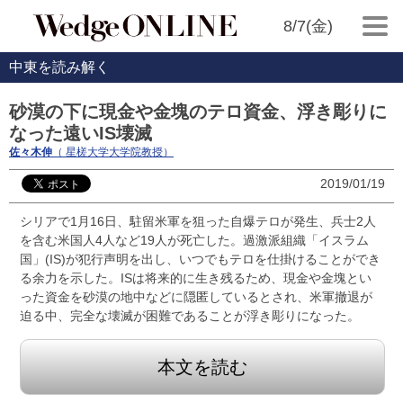
8/7(金)
中東を読み解く
砂漠の下に現金や金塊のテロ資金、浮き彫りに
なった遠いIS壊滅
佐々木伸
（ 星槎大学大学院教授）
2019/01/19
シリアで1月16日、駐留米軍を狙った自爆テロが発生、兵士2人
を含む米国人4人など19人が死亡した。過激派組織「イスラム
国」(IS)が犯行声明を出し、いつでもテロを仕掛けることができ
る余力を示した。ISは将来的に生き残るため、現金や金塊とい
った資金を砂漠の地中などに隠匿しているとされ、米軍撤退が
迫る中、完全な壊滅が困難であることが浮き彫りになった。
本文を読む